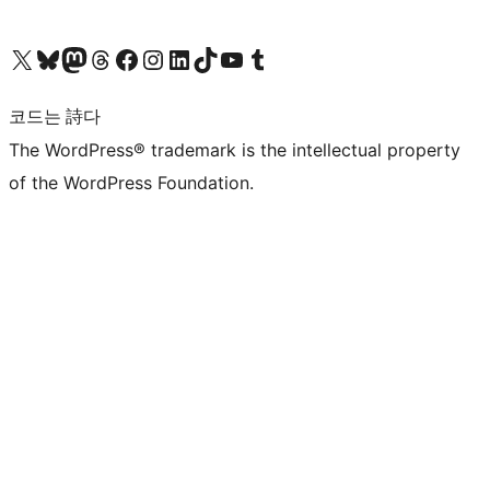
X(이전 트위터) 계정 방문하기
블루스카이 계정 방문하기
마스토돈 계정 방문하기
스레드 계정 방문하기
페이스북 페이지 방문하기
인스타그램 계정 방문하기
LinkedIn 계정 방문하기
틱톡 계정 방문하기
유튜브 채널 방문하기
텀블러 계정 방문하기
코드는 詩다
The WordPress® trademark is the intellectual property
of the WordPress Foundation.