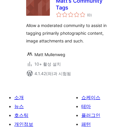
Matt’s Community
Tags
전
(0
)
체
평
점
Allow a moderated community to assist in
tagging primarily photographic content,
image attachments and such.
Matt Mullenweg
10+ 활성 설치
4.1.42(와)과 시험됨
소개
쇼케이스
뉴스
테마
호스팅
플러그인
개인정보
패턴