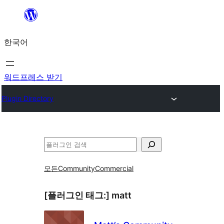
콘
텐
한국어
츠
로
바
워드프레스 받기
로
Plugin Directory
가
기
검
색
모든
Community
Commercial
[플러그인 태그:]
matt