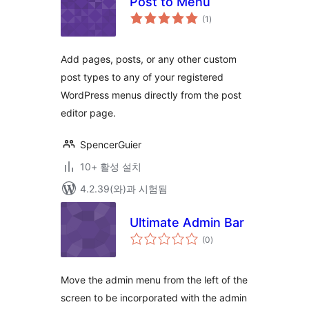
Post to Menu
전
(1
)
체
평
점
Add pages, posts, or any other custom
post types to any of your registered
WordPress menus directly from the post
editor page.
SpencerGuier
10+ 활성 설치
4.2.39(와)과 시험됨
Ultimate Admin Bar
전
(0
)
체
평
점
Move the admin menu from the left of the
screen to be incorporated with the admin