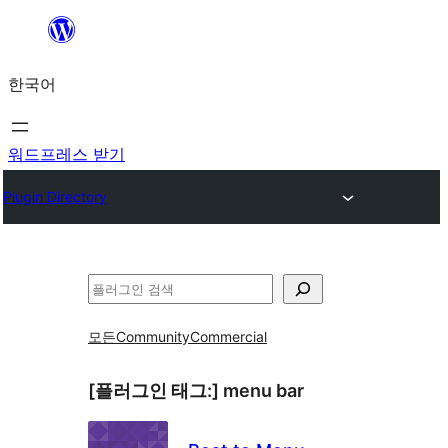
콘
텐
한국어
츠
로
바
워드프레스 받기
로
Plugin Directory
가
기
검
색
모든
Community
Commercial
[플러그인 태그:]
menu bar