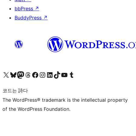
bbPress
↗
BuddyPress
↗
X(이전 트위터) 계정 방문하기
블루스카이 계정 방문하기
마스토돈 계정 방문하기
스레드 계정 방문하기
페이스북 페이지 방문하기
인스타그램 계정 방문하기
LinkedIn 계정 방문하기
틱톡 계정 방문하기
유튜브 채널 방문하기
텀블러 계정 방문하기
코드는 詩다
The WordPress® trademark is the intellectual property
of the WordPress Foundation.