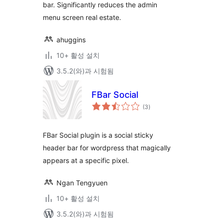
bar. Significantly reduces the admin
menu screen real estate.
ahuggins
10+ 활성 설치
3.5.2(와)과 시험됨
FBar Social
전
(3
)
체
평
점
FBar Social plugin is a social sticky
header bar for wordpress that magically
appears at a specific pixel.
Ngan Tengyuen
10+ 활성 설치
3.5.2(와)과 시험됨