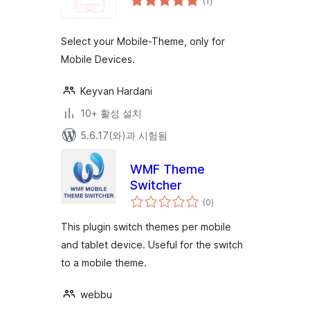
(1
)
체
평
점
Select your Mobile-Theme, only for
Mobile Devices.
Keyvan Hardani
10+ 활성 설치
5.6.17(와)과 시험됨
WMF Theme
Switcher
전
(0
)
체
평
점
This plugin switch themes per mobile
and tablet device. Useful for the switch
to a mobile theme.
webbu