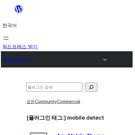
콘
텐
한국어
츠
로
바
워드프레스 받기
로
Plugin Directory
가
기
검
색
모든
Community
Commercial
[플러그인 태그:]
mobile detect