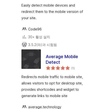
Easily detect mobile devices and
redirect them to the mobile version of
your site.
Code96
30+ 활성 설치
3.5.2(와)과 시험됨
Average Mobile
Detect
전
(1
)
체
평
점
Redirects mobile traffic to mobile site,
allows visitors to opt for desktop site,
provides shortcodes and widget to
generate links to mobile site
average.technology