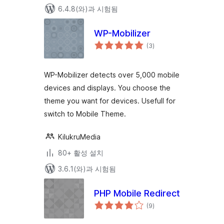
6.4.8(와)과 시험됨
WP-Mobilizer
전
(3
)
체
평
점
WP-Mobilizer detects over 5,000 mobile
devices and displays. You choose the
theme you want for devices. Usefull for
switch to Mobile Theme.
KilukruMedia
80+ 활성 설치
3.6.1(와)과 시험됨
PHP Mobile Redirect
전
(9
)
체
평
점