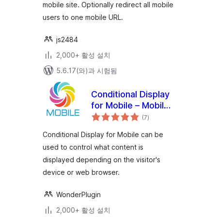
mobile site. Optionally redirect all mobile
users to one mobile URL.
js2484
2,000+ 활성 설치
5.6.17(와)과 시험됨
Conditional Display
for Mobile – Mobile
전
Detect Plugin
(7
)
체
평
점
Conditional Display for Mobile can be
used to control what content is
displayed depending on the visitor's
device or web browser.
WonderPlugin
2,000+ 활성 설치