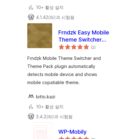
10+ 활성 설치
4.1.42(와)과 시험됨
Frndzk Easy Mobile
Theme Switcher
전
with Theme pack
(2
)
체
평
점
Frndzk Mobile Theme Switcher and
Theme Pack plugin automatically
detects mobile device and shows
mobile copatiable theme.
bitto.kazi
10+ 활성 설치
3.4.2(와)과 시험됨
WP-Mobily
전