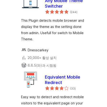
Any Mobile Theme
Switcher
전
(244
)
체
평
점
This Plugin detects mobile browser and
display the theme as the setting done
from admin. Usefull for switch to Mobile
Theme.
Dnesscarkey
20,000+ 활성 설치
6.6.5(와)과 시험됨
Equivalent Mobile
Redirect
전
(33
)
체
평
점
Easy way to detect and redirect mobile
visitors to the equivalent page on your