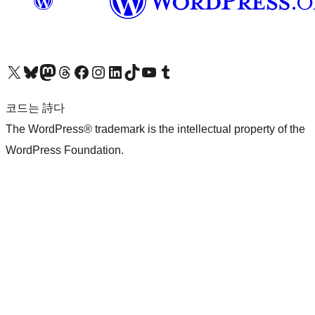
X(이전 트위터) 계정 방문하기
블루스카이 계정 방문하기
마스토돈 계정 방문하기
스레드 계정 방문하기
페이스북 페이지 방문하기
인스타그램 계정 방문하기
LinkedIn 계정 방문하기
틱톡 계정 방문하기
유튜브 채널 방문하기
텀블러 계정 방문하기
코드는 詩다
The WordPress® trademark is the intellectual property of the
WordPress Foundation.