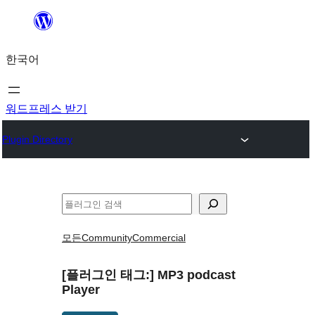
콘
텐
한국어
츠
로
바
워드프레스 받기
로
Plugin Directory
가
기
검
색
모든
Community
Commercial
[플러그인 태그:]
MP3 podcast
Player