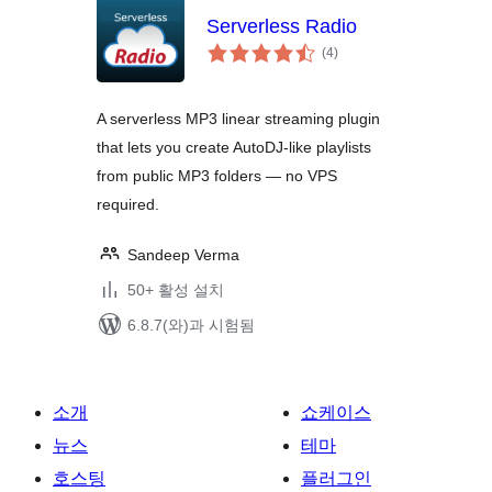
Serverless Radio
전
(4
)
체
평
점
A serverless MP3 linear streaming plugin
that lets you create AutoDJ-like playlists
from public MP3 folders — no VPS
required.
Sandeep Verma
50+ 활성 설치
6.8.7(와)과 시험됨
소개
쇼케이스
뉴스
테마
호스팅
플러그인