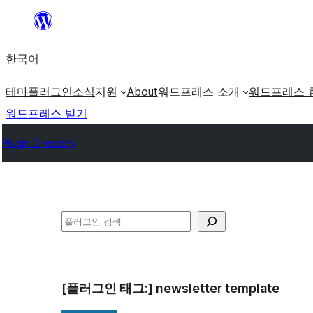
콘
텐
한국어
츠
로
테마
플러그인
소식
지원
About
워드프레스 소개
워드프레스 
바
워드프레스 받기
로
Plugin Directory
가
기
검
색
[플러그인 태그:]
newsletter template