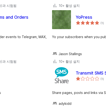
(와)과 시험됨
10+ 활성 설치
rms and Orders
YoPress
전
(1
)
체
평
점
rder events to Telegram, MAX,
Yo your subscribers when you pub
Jason Stallings
(와)과 시험됨
10+ 활성 설치
Transmit SMS 
전
(1
)
체
평
점
s
Share pages, posts and links via 
adykidd