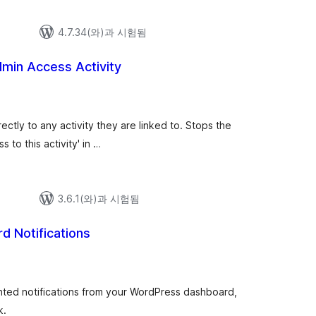
4.7.34(와)과 시험됨
min Access Activity
ctly to any activity they are linked to. Stops the
to this activity' in …
3.6.1(와)과 시험됨
d Notifications
wanted notifications from your WordPress dashboard,
k.