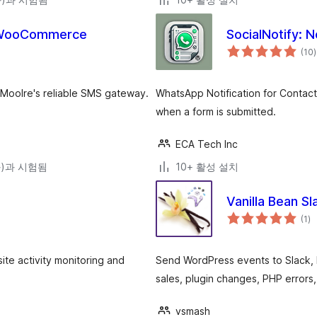
r WooCommerce
SocialNotify: N
(10
)
oolre's reliable SMS gateway.
WhatsApp Notification for Contac
when a form is submitted.
ECA Tech Inc
(와)과 시험됨
10+ 활성 설치
Vanilla Bean S
전
(1
)
체
평
점
site activity monitoring and
Send WordPress events to Slack
sales, plugin changes, PHP errors
vsmash