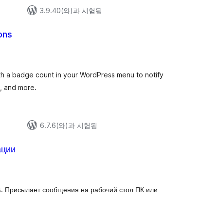
3.9.40(와)과 시험됨
ons
 with a badge count in your WordPress menu to notify
, and more.
6.7.6(와)과 시험됨
ации
. Присылает сообщения на рабочий стол ПК или