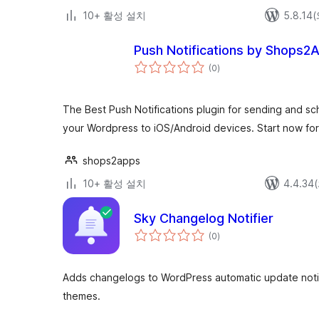
10+ 활성 설치
5.8.1
Push Notifications by Shops2
전
(0
)
체
평
점
The Best Push Notifications plugin for sending and sc
your Wordpress to iOS/Android devices. Start now fo
shops2apps
10+ 활성 설치
4.4.3
Sky Changelog Notifier
전
(0
)
체
평
점
Adds changelogs to WordPress automatic update notifi
themes.