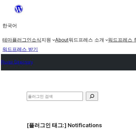
콘
텐
한국어
츠
로
테마
플러그인
소식
지원
About
워드프레스 소개
워드프레스 
바
워드프레스 받기
로
Plugin Directory
가
기
검
색
[플러그인 태그:]
Notifications