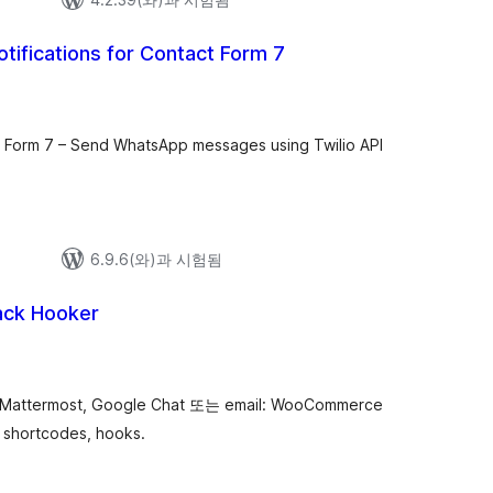
otifications for Contact Form 7
전
체
평
점
t Form 7 – Send WhatsApp messages using Twilio API
6.9.6(와)과 시험됨
lack Hooker
, Mattermost, Google Chat 또는 email: WooCommerce
, shortcodes, hooks.