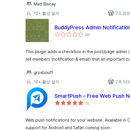
Matt Biscay
10+ 활성 설치
7.0.3
BuddyPress Admin Notificatio
전
(0
)
체
평
점
This plugin adds a checkbox in the post/page admin (
tell members (notification & email) that an important p
grosbouff
10+ 활성 설치
2.8.5
SmartPush – Free Web Push No
전
(1
)
체
평
점
Web push notifications for your website. Available in
support for Android and Safari coming soon.