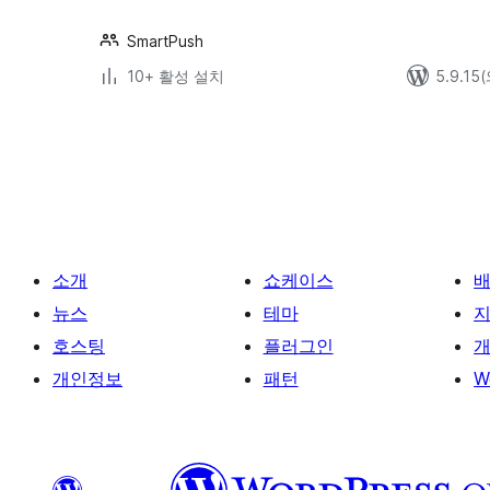
SmartPush
10+ 활성 설치
5.9.1
글
페
이
지
매
소개
쇼케이스
김
뉴스
테마
호스팅
플러그인
개
개인정보
패턴
W