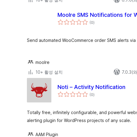
Moolre SMS Notifications fo
전
(0
)
체
평
점
Send automated WooCommerce order SMS alerts via M
moolre
10+ 활성 설치
7.0.3
Noti – Activity Notification
전
(0
)
체
평
점
Totally free, infinitely configurable, and powerful web
alerting plugin for WordPress projects of any scale.
AAM Plugin