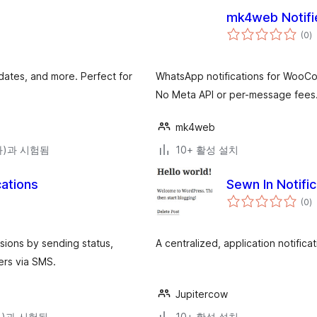
mk4web Notif
전
(0
)
체
평
점
dates, and more. Perfect for
WhatsApp notifications for WooC
No Meta API or per-message fees
mk4web
(와)과 시험됨
10+ 활성 설치
cations
Sewn In Notific
전
(0
)
체
평
점
ions by sending status,
A centralized, application notifica
rs via SMS.
Jupitercow
(와)과 시험됨
10+ 활성 설치