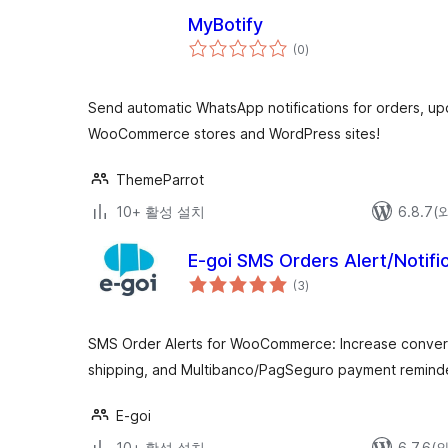
MyBotify
전
(0
)
체
평
점
Send automatic WhatsApp notifications for orders, up
WooCommerce stores and WordPress sites!
ThemeParrot
10+ 활성 설치
6.8.7
E-goi SMS Orders Alert/Notifi
전
(3
)
체
평
점
SMS Order Alerts for WooCommerce: Increase convers
shipping, and Multibanco/PagSeguro payment reminde
E-goi
10+ 활성 설치
6.7.6