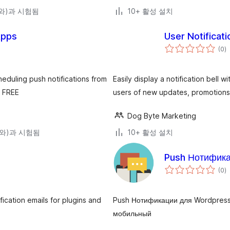
4(와)과 시험됨
10+ 활성 설치
Apps
User Notificati
전
(0
)
체
평
점
heduling push notifications from
Easily display a notification bell
r FREE
users of new updates, promotions
Dog Byte Marketing
4(와)과 시험됨
10+ 활성 설치
Push Нотифик
전
(0
)
체
평
점
cation emails for plugins and
Push Нотификации для Wordpress
мобильный