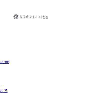
6.6.6(와)과 시험됨
s.com
↗
ss
↗