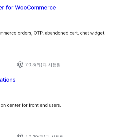
ier for WooCommerce
ommerce orders, OTP, abandoned cart, chat widget.
.
7.0.3(와)과 시험됨
ations
tion center for front end users.
4.2.39(와)과 시험됨