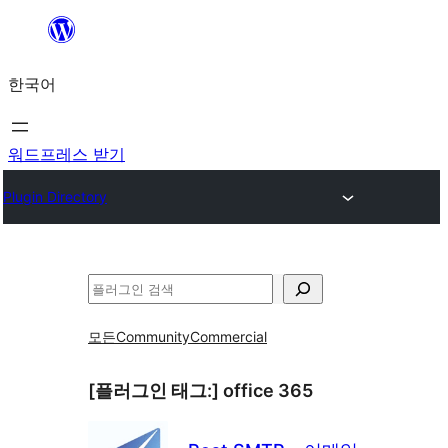
콘
텐
한국어
츠
로
바
워드프레스 받기
로
Plugin Directory
가
기
검
색
모든
Community
Commercial
[플러그인 태그:]
office 365