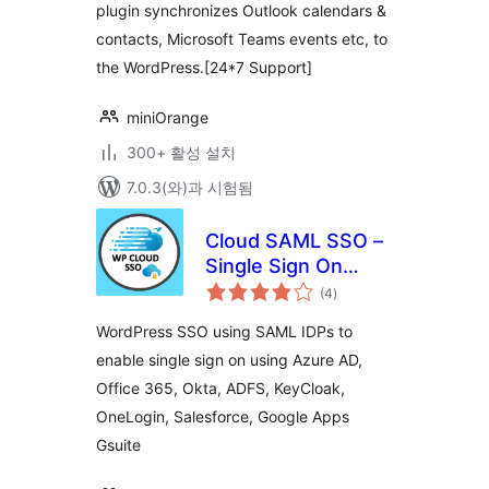
plugin synchronizes Outlook calendars &
contacts, Microsoft Teams events etc, to
the WordPress.[24*7 Support]
miniOrange
300+ 활성 설치
7.0.3(와)과 시험됨
Cloud SAML SSO –
Single Sign On
전
Login
(4
)
체
평
점
WordPress SSO using SAML IDPs to
enable single sign on using Azure AD,
Office 365, Okta, ADFS, KeyCloak,
OneLogin, Salesforce, Google Apps
Gsuite