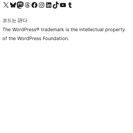
X(이전 트위터) 계정 방문하기
블루스카이 계정 방문하기
마스토돈 계정 방문하기
스레드 계정 방문하기
페이스북 페이지 방문하기
인스타그램 계정 방문하기
LinkedIn 계정 방문하기
틱톡 계정 방문하기
유튜브 채널 방문하기
텀블러 계정 방문하기
코드는 詩다
The WordPress® trademark is the intellectual property
of the WordPress Foundation.