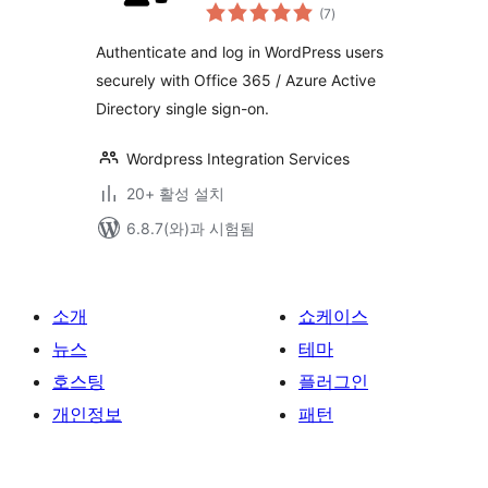
전
WordPress
(7
)
체
평
점
Authenticate and log in WordPress users
securely with Office 365 / Azure Active
Directory single sign-on.
Wordpress Integration Services
20+ 활성 설치
6.8.7(와)과 시험됨
소개
쇼케이스
뉴스
테마
호스팅
플러그인
개인정보
패턴