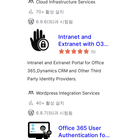
Cloud Infrastructure Services
70+ 활성 설치
6.9.6(와)과 시험됨
Intranet and
Extranet with O365
전
Login
(5
)
체
평
점
Intranet and Extranet Portal for Office
365,Dynamics CRM and Other Third
Party Identity Providers.
Wordpress Integration Services
40+ 활성 설치
6.8.7(와)과 시험됨
Office 365 User
Authentication for