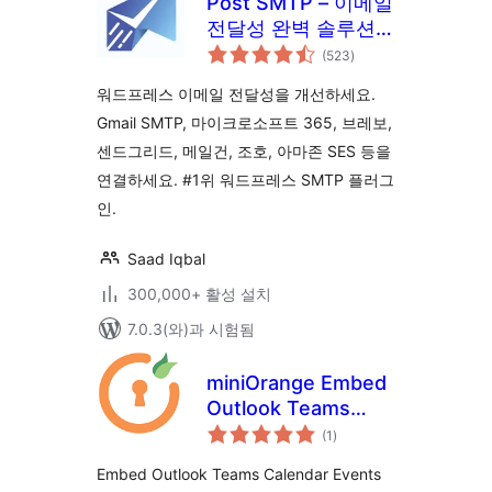
Post SMTP – 이메일
전달성 완벽 솔루션
전
및 SMTP(이메일 로
(523
)
체
평
그, 알림, 백업 SMTP
점
워드프레스 이메일 전달성을 개선하세요.
및 모바일 앱 포함)
Gmail SMTP, 마이크로소프트 365, 브레보,
센드그리드, 메일건, 조호, 아마존 SES 등을
연결하세요. #1위 워드프레스 SMTP 플러그
인.
Saad Iqbal
300,000+ 활성 설치
7.0.3(와)과 시험됨
miniOrange Embed
Outlook Teams
전
Calendar Events
(1
)
체
평
점
Embed Outlook Teams Calendar Events