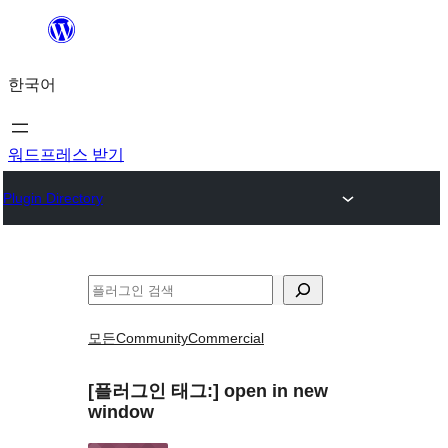
콘
텐
한국어
츠
로
바
워드프레스 받기
로
Plugin Directory
가
기
검
색
모든
Community
Commercial
[플러그인 태그:]
open in new
window