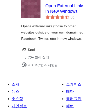
Open External Links
In New Windows
전
(2
)
체
평
점
Opens external links (those to other
websites outside of your own domain, eg.,
Facebook, Twitter, etc) in new windows.
Keef
70+ 활성 설치
4.3.34(와)과 시험됨
소개
쇼케이스
뉴스
테마
호스팅
플러그인
개인정보
패턴