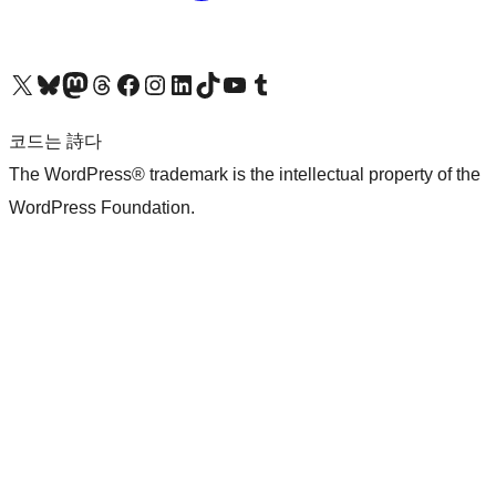
X(이전 트위터) 계정 방문하기
블루스카이 계정 방문하기
마스토돈 계정 방문하기
스레드 계정 방문하기
페이스북 페이지 방문하기
인스타그램 계정 방문하기
LinkedIn 계정 방문하기
틱톡 계정 방문하기
유튜브 채널 방문하기
텀블러 계정 방문하기
코드는 詩다
The WordPress® trademark is the intellectual property of the
WordPress Foundation.