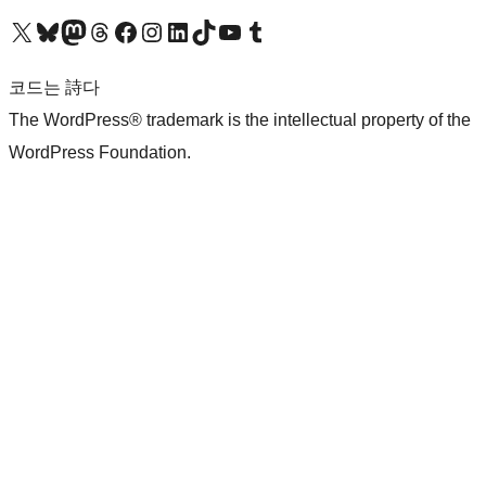
X(이전 트위터) 계정 방문하기
블루스카이 계정 방문하기
마스토돈 계정 방문하기
스레드 계정 방문하기
페이스북 페이지 방문하기
인스타그램 계정 방문하기
LinkedIn 계정 방문하기
틱톡 계정 방문하기
유튜브 채널 방문하기
텀블러 계정 방문하기
코드는 詩다
The WordPress® trademark is the intellectual property of the
WordPress Foundation.