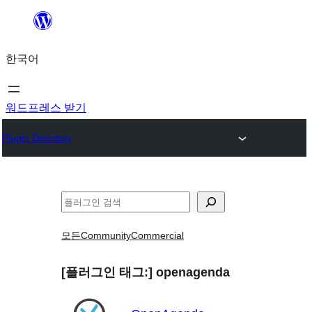
콘
텐
한국어
츠
로
바
워드프레스 받기
로
Plugin Directory
가
기
검
색
모든
Community
Commercial
[플러그인 태그:]
openagenda