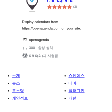
OpenAgenda
전
(3
)
체
평
점
Display calendars from
https://openagenda.com on your site.
openagenda
300+ 활성 설치
6.9.6(와)과 시험됨
소개
쇼케이스
뉴스
테마
호스팅
플러그인
개인정보
패턴