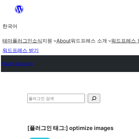
콘
텐
한국어
츠
로
테마
플러그인
소식
지원
About
워드프레스 소개
워드프레스 
바
워드프레스 받기
로
Plugin Directory
가
기
검
색
[플러그인 태그:]
optimize images