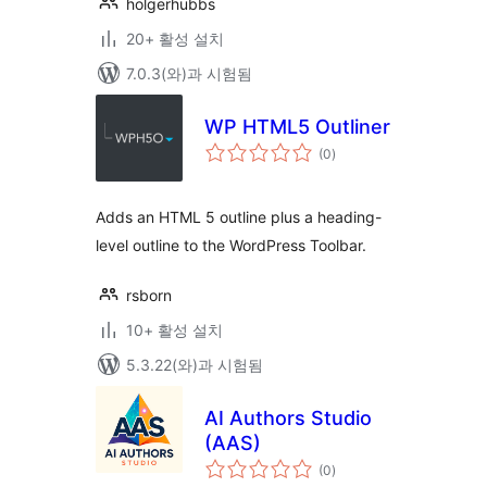
holgerhubbs
20+ 활성 설치
7.0.3(와)과 시험됨
WP HTML5 Outliner
전
(0
)
체
평
점
Adds an HTML 5 outline plus a heading-
level outline to the WordPress Toolbar.
rsborn
10+ 활성 설치
5.3.22(와)과 시험됨
AI Authors Studio
(AAS)
전
(0
)
체