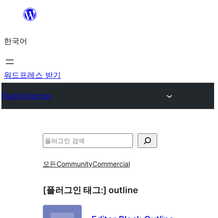
콘
텐
한국어
츠
로
바
워드프레스 받기
로
Plugin Directory
가
기
검
색
모든
Community
Commercial
[플러그인 태그:]
outline