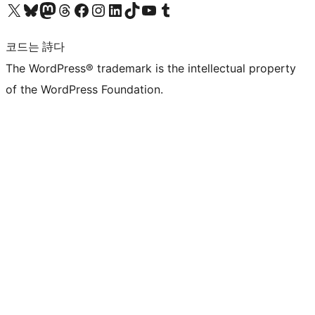
X(이전 트위터) 계정 방문하기
블루스카이 계정 방문하기
마스토돈 계정 방문하기
스레드 계정 방문하기
페이스북 페이지 방문하기
인스타그램 계정 방문하기
LinkedIn 계정 방문하기
틱톡 계정 방문하기
유튜브 채널 방문하기
텀블러 계정 방문하기
코드는 詩다
The WordPress® trademark is the intellectual property
of the WordPress Foundation.