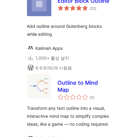
Editor Block Outline
전
(22
)
체
평
점
Add outline around Gutenberg blocks
while editing
Kalimah Apps
1,000+ 활성 설치
6.9.6(와)과 시험됨
Outline to Mind
Map
전
(0
)
체
평
점
Transform any text outline into a visual,
interactive mind map to simplify complex
ideas, like a game — no coding required.