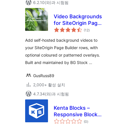
6.2.10(와)과 시험됨
Video Backgrounds
for SiteOrigin Page
전
Builder
(12
)
체
평
점
Add self-hosted background videos to
your SiteOrigin Page Builder rows, with
optional coloured or patterned overlays.
Built and maintained by BG Stock …
GusRuss89
2,000+ 활성 설치
4.7.34(와)과 시험됨
Kenta Blocks –
Responsive Blocks
전
and block
(0
)
체
평
templates library