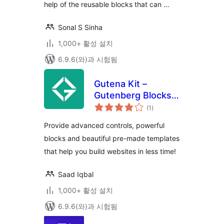
help of the reusable blocks that can …
Sonal S Sinha
1,000+ 활성 설치
6.9.6(와)과 시험됨
Gutena Kit –
Gutenberg Blocks
전
and Templates
(1
)
체
평
점
Provide advanced controls, powerful
blocks and beautiful pre-made templates
that help you build websites in less time!
Saad Iqbal
1,000+ 활성 설치
6.9.6(와)과 시험됨