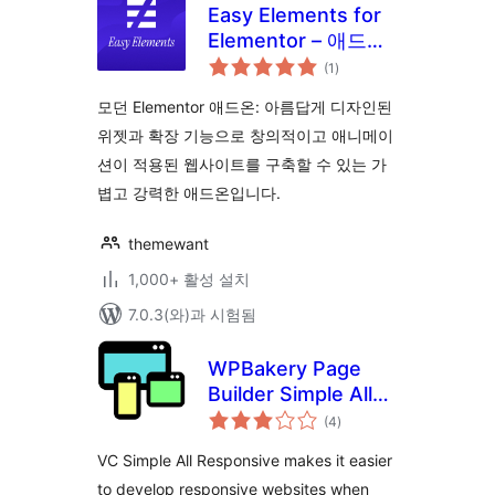
Easy Elements for
Elementor – 애드온
전
웹사이트 템플릿
(1
)
체
평
점
모던 Elementor 애드온: 아름답게 디자인된
위젯과 확장 기능으로 창의적이고 애니메이
션이 적용된 웹사이트를 구축할 수 있는 가
볍고 강력한 애드온입니다.
themewant
1,000+ 활성 설치
7.0.3(와)과 시험됨
WPBakery Page
Builder Simple All
전
Responsive
(4
)
체
평
점
VC Simple All Responsive makes it easier
to develop responsive websites when