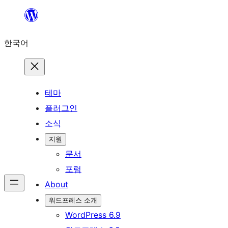
콘
텐
한국어
츠
로
바
로
테마
가
플러그인
기
소식
지원
문서
포럼
About
워드프레스 소개
WordPress 6.9