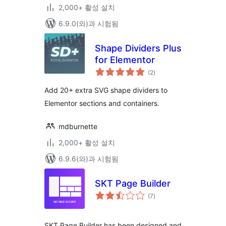
2,000+ 활성 설치
6.9.0(와)과 시험됨
Shape Dividers Plus
for Elementor
전
(2
)
체
평
점
Add 20+ extra SVG shape dividers to
Elementor sections and containers.
mdburnette
2,000+ 활성 설치
6.9.6(와)과 시험됨
SKT Page Builder
전
(7
)
체
평
점
SKT Page Builder has been designed and