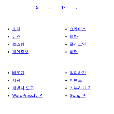
이
5
17
…
지
매
김
소개
쇼케이스
뉴스
테마
호스팅
플러그인
개인정보
패턴
배우기
참여하기
지원
이벤트
개발자 도구
기부하기
↗
WordPress.tv
↗
Swag
↗