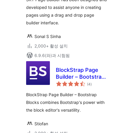
developed to assist anyone in creating
pages using a drag and drop page
builder interface.
Sonal S Sinha
2,000+ 활성 설치
6.9.6(와)과 시험됨
BlockStrap Page
Builder – Bootstrap
전
Blocks
(4
)
체
평
점
BlockStrap Page Builder – Bootstrap
Blocks combines Bootstrap's power with
the block editor's versatility.
Stiofan