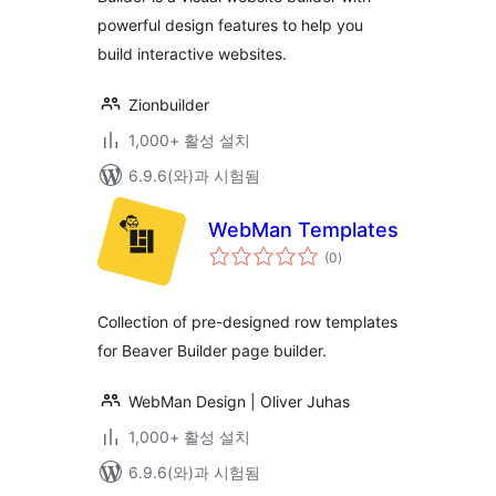
powerful design features to help you
build interactive websites.
Zionbuilder
1,000+ 활성 설치
6.9.6(와)과 시험됨
WebMan Templates
전
(0
)
체
평
점
Collection of pre-designed row templates
for Beaver Builder page builder.
WebMan Design | Oliver Juhas
1,000+ 활성 설치
6.9.6(와)과 시험됨