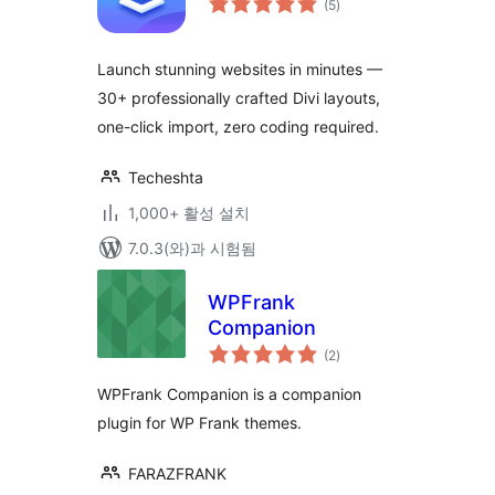
(5
)
체
평
점
Launch stunning websites in minutes —
30+ professionally crafted Divi layouts,
one-click import, zero coding required.
Techeshta
1,000+ 활성 설치
7.0.3(와)과 시험됨
WPFrank
Companion
전
(2
)
체
평
점
WPFrank Companion is a companion
plugin for WP Frank themes.
FARAZFRANK