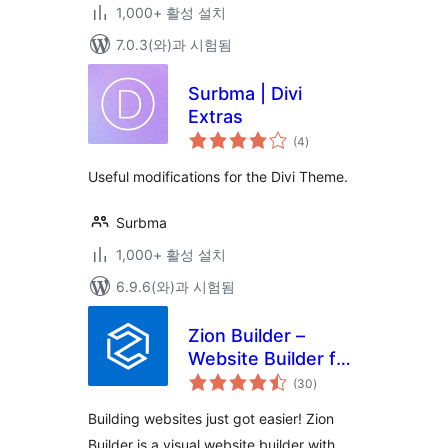
1,000+ 활성 설치
7.0.3(와)과 시험됨
Surbma | Divi
Extras
전
(4
)
체
평
점
Useful modifications for the Divi Theme.
Surbma
1,000+ 활성 설치
6.9.6(와)과 시험됨
Zion Builder –
Website Builder for
전
Speed & Creativity
(30
)
체
평
점
Building websites just got easier! Zion
Builder is a visual website builder with