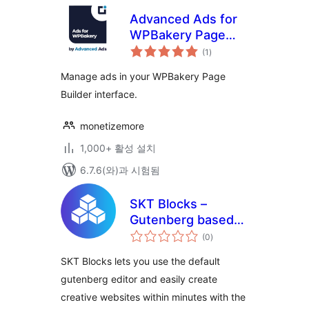
Advanced Ads for
WPBakery Page
전
Builder
(1
)
체
평
점
Manage ads in your WPBakery Page
Builder interface.
monetizemore
1,000+ 활성 설치
6.7.6(와)과 시험됨
SKT Blocks –
Gutenberg based
전
Page Builder
(0
)
체
평
점
SKT Blocks lets you use the default
gutenberg editor and easily create
creative websites within minutes with the