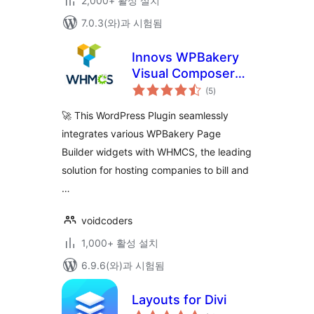
2,000+ 활성 설치
7.0.3(와)과 시험됨
Innovs WPBakery
Visual Composer
전
WHMCS Elements
(5
)
체
평
점
🚀 This WordPress Plugin seamlessly
integrates various WPBakery Page
Builder widgets with WHMCS, the leading
solution for hosting companies to bill and
…
voidcoders
1,000+ 활성 설치
6.9.6(와)과 시험됨
Layouts for Divi
전