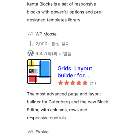
점
Kenta Blocks is a set of responsive
blocks with powerful options and pre-
designed templates library.
WP Moose
2,000+ 활성 설치
6.8.7(와)과 시험됨
Grids: Layout
builder for
전
WordPress
(21
)
체
평
점
The most advanced page and layout
builder for Gutenberg and the new Block
Editor, with columns, rows and
responsive controls.
Evolve