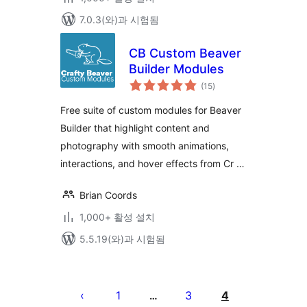
7.0.3(와)과 시험됨
CB Custom Beaver
Builder Modules
전
(15
)
체
평
점
Free suite of custom modules for Beaver
Builder that highlight content and
photography with smooth animations,
interactions, and hover effects from Cr …
Brian Coords
1,000+ 활성 설치
5.5.19(와)과 시험됨
글
페
1
3
4
…