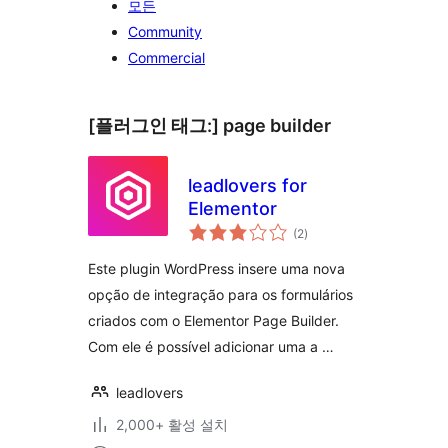
모든
Community
Commercial
[플러그인 태그:]
page builder
leadlovers for
Elementor
전
(2
)
체
평
점
Este plugin WordPress insere uma nova
opção de integração para os formulários
criados com o Elementor Page Builder.
Com ele é possível adicionar uma a …
leadlovers
2,000+ 활성 설치