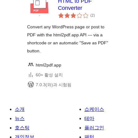
HTML to PDF
Converter
전
(2
)
체
평
점
Convert any WordPress page or post to
PDF with the html2pdf.app API — via a
shortcode or an automatic "Save as PDF"
button.
html2pdf.app
60+ 활성 설치
7.0.3(와)과 시험됨
소개
쇼케이스
뉴스
테마
호스팅
플러그인
개인정보
패턴