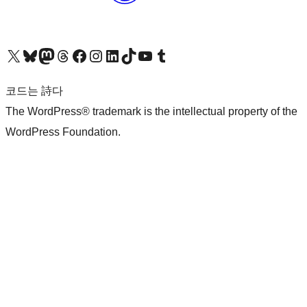
X(이전 트위터) 계정 방문하기
블루스카이 계정 방문하기
마스토돈 계정 방문하기
스레드 계정 방문하기
페이스북 페이지 방문하기
인스타그램 계정 방문하기
LinkedIn 계정 방문하기
틱톡 계정 방문하기
유튜브 채널 방문하기
텀블러 계정 방문하기
코드는 詩다
The WordPress® trademark is the intellectual property of the
WordPress Foundation.