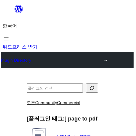
콘
텐
한국어
츠
로
바
워드프레스 받기
로
Plugin Directory
가
기
검
색
모든
Community
Commercial
[플러그인 태그:]
page to pdf