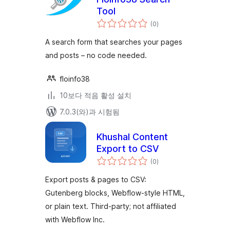
Tool
전
(0
)
체
평
점
A search form that searches your pages
and posts – no code needed.
floinfo38
10보다 적음 활성 설치
7.0.3(와)과 시험됨
Khushal Content
Export to CSV
전
(0
)
체
평
점
Export posts & pages to CSV:
Gutenberg blocks, Webflow-style HTML,
or plain text. Third-party; not affiliated
with Webflow Inc.