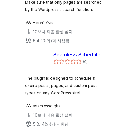
점
Make sure that only pages are searched
by the Wordpress's search function.
Hervé Yvis
10보다 적음 활성 설치
5.4.20(와)과 시험됨
Seamless Schedule
전
(0
)
체
평
점
The plugin is designed to schedule &
expire posts, pages, and custom post
types on any WordPress site!
seamlessdigital
10보다 적음 활성 설치
5.8.14(와)과 시험됨