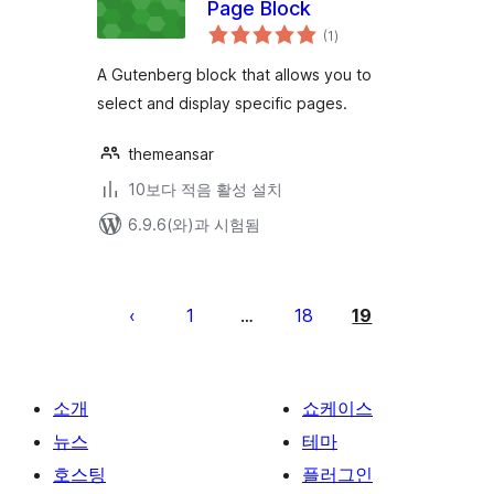
Page Block
전
(1
)
체
평
점
A Gutenberg block that allows you to
select and display specific pages.
themeansar
10보다 적음 활성 설치
6.9.6(와)과 시험됨
글
페
1
18
19
…
이
지
매
소개
쇼케이스
김
뉴스
테마
호스팅
플러그인