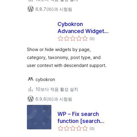
6.8.7(와)과 시험됨
Cybokron
Advanced Widget
전
Visibility
(0
)
체
평
점
Show or hide widgets by page,
category, taxonomy, post type, and
user context with descendant support.
cybokron
10보다 적음 활성 설치
6.9.6(와)과 시험됨
WP – Fix search
function [search
전
only pages]
(0
)
체
평