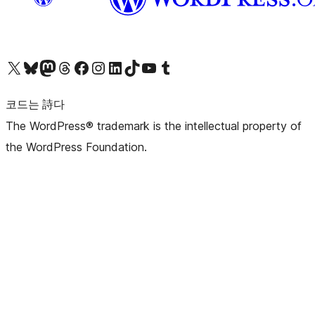
X(이전 트위터) 계정 방문하기
블루스카이 계정 방문하기
마스토돈 계정 방문하기
스레드 계정 방문하기
페이스북 페이지 방문하기
인스타그램 계정 방문하기
LinkedIn 계정 방문하기
틱톡 계정 방문하기
유튜브 채널 방문하기
텀블러 계정 방문하기
코드는 詩다
The WordPress® trademark is the intellectual property of
the WordPress Foundation.