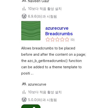
Naveen Gaur
10보다 적음 활성 설치
6.9.6(와)과 시험됨
azurecurve
Breadcrumbs
전
(0
)
체
평
점
Allows breadcrumbs to be placed
before and after the content on a page;
the azc_b_getbreadcrumbs() function
can be added to a theme template to
positi …
azurecurve
10보다 적음 활성 설치
5.0.0(와)과 시험됨