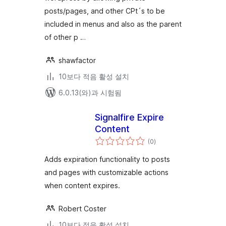
posts/pages, and other CPt´s to be
included in menus and also as the parent
of other p …
shawfactor
10보다 적음 활성 설치
6.0.13(와)과 시험됨
Signalfire Expire
Content
전
(0
)
체
평
점
Adds expiration functionality to posts
and pages with customizable actions
when content expires.
Robert Coster
10보다 적음 활성 설치