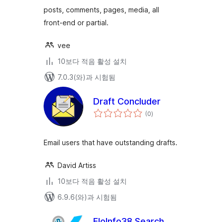
posts, comments, pages, media, all
front-end or partial.
vee
10보다 적음 활성 설치
7.0.3(와)과 시험됨
Draft Concluder
전
(0
)
체
평
점
Email users that have outstanding drafts.
David Artiss
10보다 적음 활성 설치
6.9.6(와)과 시험됨
FloInfo38 Search