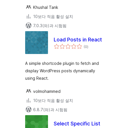
Khushal Tank
10보다 적음 활성 설치
7.0.3(와)과 시험됨
Load Posts in React
전
(0
)
체
평
점
A simple shortcode plugin to fetch and
display WordPress posts dynamically
using React.
volmohammed
10보다 적음 활성 설치
6.8.7(와)과 시험됨
Select Specific List