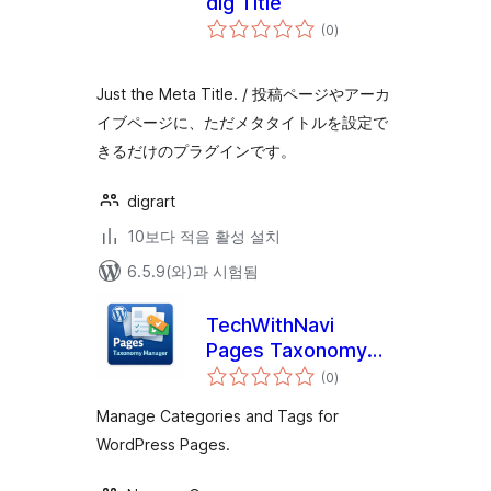
dig Title
전
(0
)
체
평
점
Just the Meta Title. / 投稿ページやアーカ
イブページに、ただメタタイトルを設定で
きるだけのプラグインです。
digrart
10보다 적음 활성 설치
6.5.9(와)과 시험됨
TechWithNavi
Pages Taxonomy
전
Manager
(0
)
체
평
점
Manage Categories and Tags for
WordPress Pages.