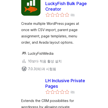
LuckyFish Bulk Page
Creator
전
(0
)
체
평
점
Create multiple WordPress pages at
once with CSV import, parent page
assignment, page templates, menu
order, and Avada layout options.
LuckyFishMedia
10보다 적음 활성 설치
7.0.3(와)과 시험됨
LH Inclusive Private
Pages
전
(0
)
체
평
점
Extends the CRM possibilities for
wordpress by allowing private