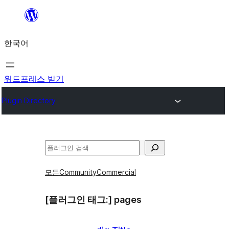
콘
텐
한국어
츠
로
바
워드프레스 받기
로
Plugin Directory
가
기
검
색
모든
Community
Commercial
[플러그인 태그:]
pages