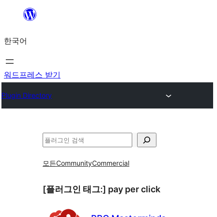
콘
텐
한국어
츠
로
바
워드프레스 받기
로
Plugin Directory
가
기
검
색
모든
Community
Commercial
[플러그인 태그:]
pay per click