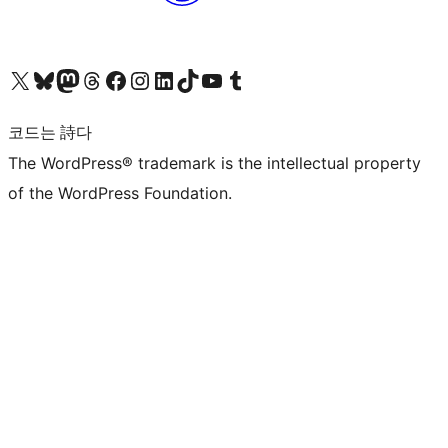
X(이전 트위터) 계정 방문하기
블루스카이 계정 방문하기
마스토돈 계정 방문하기
스레드 계정 방문하기
페이스북 페이지 방문하기
인스타그램 계정 방문하기
LinkedIn 계정 방문하기
틱톡 계정 방문하기
유튜브 채널 방문하기
텀블러 계정 방문하기
코드는 詩다
The WordPress® trademark is the intellectual property
of the WordPress Foundation.