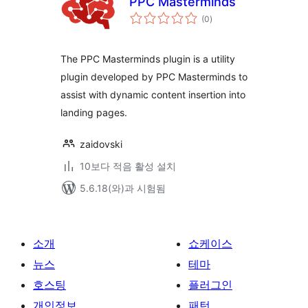
PPC Masterminds
전
(0
)
체
평
점
The PPC Masterminds plugin is a utility
plugin developed by PPC Masterminds to
assist with dynamic content insertion into
landing pages.
zaidovski
10보다 적음 활성 설치
5.6.18(와)과 시험됨
소개
쇼케이스
뉴스
테마
호스팅
플러그인
개인정보
패턴