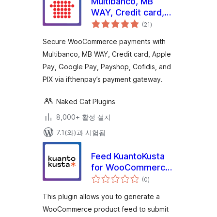
Multibanco, MB
WAY, Credit card,
전
Apple Pay, Google
(21
)
체
평
Pay, Payshop,
점
Secure WooCommerce payments with
Cofidis Pay, and PIX
Multibanco, MB WAY, Credit card, Apple
(ifthenpay) for
Pay, Google Pay, Payshop, Cofidis, and
WooCommerce
PIX via ifthenpay’s payment gateway.
Naked Cat Plugins
8,000+ 활성 설치
7.1(와)과 시험됨
Feed KuantoKusta
for WooCommerce
전
– Free
(0
)
체
평
점
This plugin allows you to generate a
WooCommerce product feed to submit