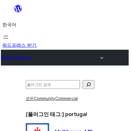
콘
텐
한국어
츠
로
바
워드프레스 받기
로
Plugin Directory
가
기
검
색
모든
Community
Commercial
[플러그인 태그:]
portugal