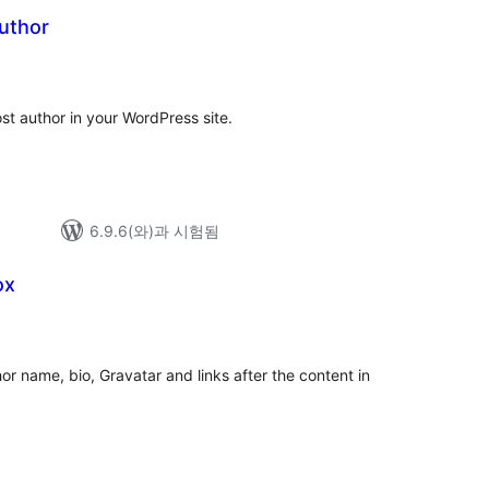
uthor
st author in your WordPress site.
6.9.6(와)과 시험됨
ox
or name, bio, Gravatar and links after the content in