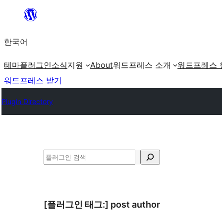
콘
텐
한국어
츠
로
테마
플러그인
소식
지원
About
워드프레스 소개
워드프레스 
바
워드프레스 받기
로
Plugin Directory
가
기
검
색
[플러그인 태그:]
post author