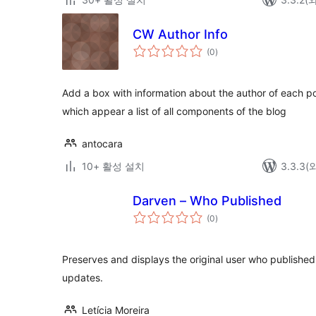
CW Author Info
전
(0
)
체
평
점
Add a box with information about the author of each pos
which appear a list of all components of the blog
antocara
10+ 활성 설치
3.3.3
Darven – Who Published
전
(0
)
체
평
점
Preserves and displays the original user who published 
updates.
Letícia Moreira