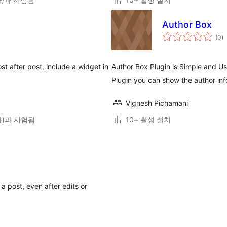
Author Box
전
(0
)
체
평
점
t after post, include a widget in
Author Box Plugin is Simple and Us
Plugin you can show the author inf
Vignesh Pichamani
(와)과 시험됨
10+ 활성 설치
a post, even after edits or