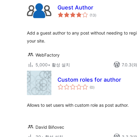
Guest Author
전
(13
)
체
평
점
Add a guest author to any post without needing to regi
your site.
WebFactory
5,000+ 활성 설치
7.0.3
Custom roles for author
전
(0
)
체
평
점
Allows to set users with custom role as post author.
David Biňovec
30+ 활성 설치
3.3.2