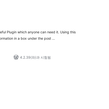
eful Plugin which anyone can need it. Using this
ormation in a box under the post …
4.2.39(와)과 시험됨