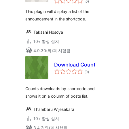
(0
)
체
평
점
This plugin will display a list of the
announcement in the shortcode.
Takashi Hosoya
10+ 활성 설치
4.9.30(와)과 시험됨
Download Count
전
(0
)
체
평
점
Counts downloads by shortcode and
shows it on a column of posts list.
Thambaru Wijesekara
10+ 활성 설치
3.4.2(와)과 시험됨