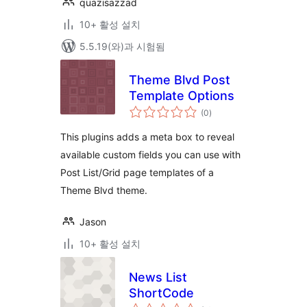
quazisazzad
10+ 활성 설치
5.5.19(와)과 시험됨
Theme Blvd Post
Template Options
전
(0
)
체
평
점
This plugins adds a meta box to reveal
available custom fields you can use with
Post List/Grid page templates of a
Theme Blvd theme.
Jason
10+ 활성 설치
News List
ShortCode
전