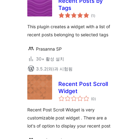
Recent Posts by
Tags
전
(1
)
체
평
점
This plugin creates a widget with a list of
recent posts belonging to selected tags
Prasanna SP
30+ 활성 설치
3.5.2(와)과 시험됨
Recent Post Scroll
Widget
전
(0
)
체
평
점
Recent Post Scroll Widget is very
customizable post widget . There are a
lot's of option to display your recent post