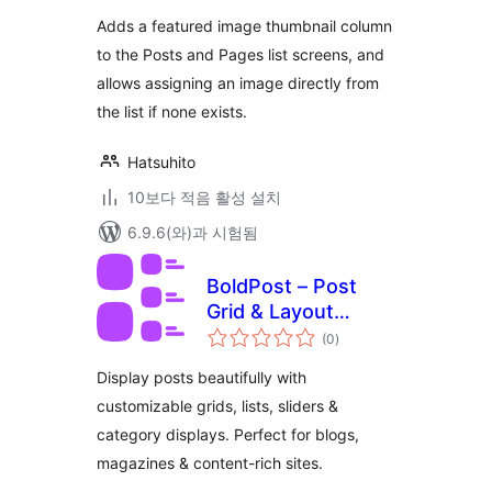
평
점
Adds a featured image thumbnail column
to the Posts and Pages list screens, and
allows assigning an image directly from
the list if none exists.
Hatsuhito
10보다 적음 활성 설치
6.9.6(와)과 시험됨
BoldPost – Post
Grid & Layout
전
Blocks
(0
)
체
평
점
Display posts beautifully with
customizable grids, lists, sliders &
category displays. Perfect for blogs,
magazines & content-rich sites.