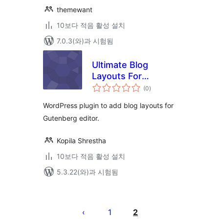
themewant
10보다 적음 활성 설치
7.0.3(와)과 시험됨
Ultimate Blog
Layouts For
전
Gutenberg
(0
)
체
평
점
WordPress plugin to add blog layouts for
Gutenberg editor.
Kopila Shrestha
10보다 적음 활성 설치
5.3.22(와)과 시험됨
글
페
1
2