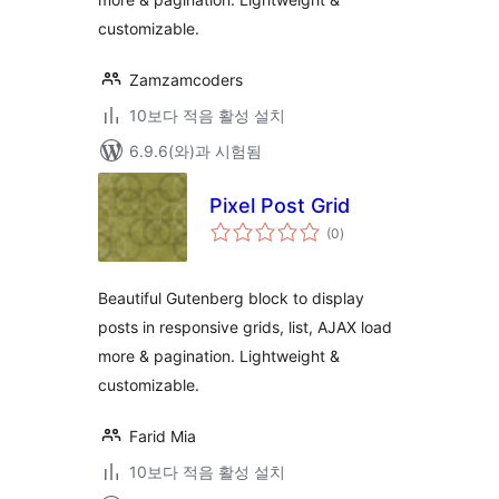
customizable.
Zamzamcoders
10보다 적음 활성 설치
6.9.6(와)과 시험됨
Pixel Post Grid
전
(0
)
체
평
점
Beautiful Gutenberg block to display
posts in responsive grids, list, AJAX load
more & pagination. Lightweight &
customizable.
Farid Mia
10보다 적음 활성 설치