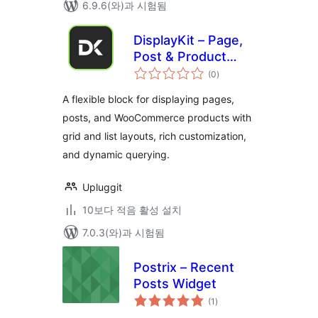
6.9.6(와)과 시험됨
DisplayKit – Page,
Post & Product
전
Display Block
(0
)
체
평
점
A flexible block for displaying pages,
posts, and WooCommerce products with
grid and list layouts, rich customization,
and dynamic querying.
Upluggit
10보다 적음 활성 설치
7.0.3(와)과 시험됨
Postrix – Recent
Posts Widget
전
(1
)
체
평