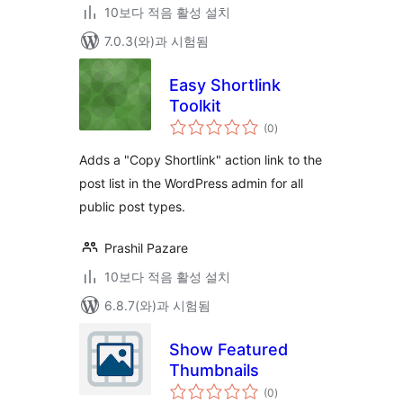
10보다 적음 활성 설치
7.0.3(와)과 시험됨
Easy Shortlink
Toolkit
전
(0
)
체
평
점
Adds a "Copy Shortlink" action link to the
post list in the WordPress admin for all
public post types.
Prashil Pazare
10보다 적음 활성 설치
6.8.7(와)과 시험됨
Show Featured
Thumbnails
전
(0
)
체