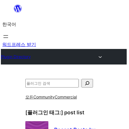
콘
텐
한국어
츠
로
바
워드프레스 받기
로
Plugin Directory
가
기
검
색
모든
Community
Commercial
[플러그인 태그:]
post list