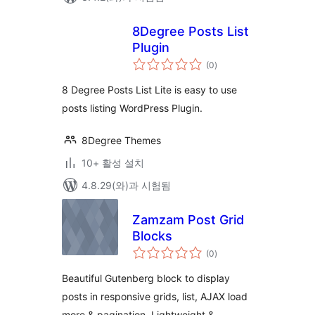
8Degree Posts List
Plugin
전
(0
)
체
평
점
8 Degree Posts List Lite is easy to use
posts listing WordPress Plugin.
8Degree Themes
10+ 활성 설치
4.8.29(와)과 시험됨
Zamzam Post Grid
Blocks
전
(0
)
체
평
점
Beautiful Gutenberg block to display
posts in responsive grids, list, AJAX load
more & pagination. Lightweight &