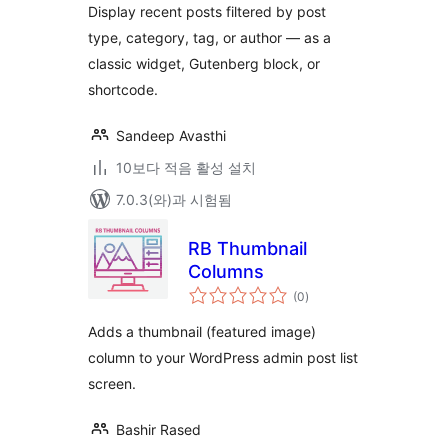
점
Display recent posts filtered by post
type, category, tag, or author — as a
classic widget, Gutenberg block, or
shortcode.
Sandeep Avasthi
10보다 적음 활성 설치
7.0.3(와)과 시험됨
RB Thumbnail
Columns
전
(0
)
체
평
점
Adds a thumbnail (featured image)
column to your WordPress admin post list
screen.
Bashir Rased