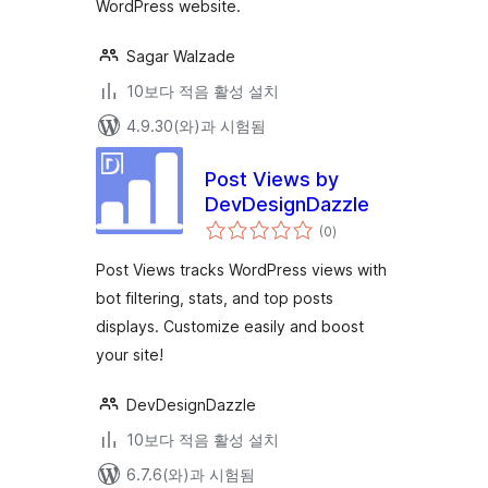
WordPress website.
Sagar Walzade
10보다 적음 활성 설치
4.9.30(와)과 시험됨
Post Views by
DevDesignDazzle
전
(0
)
체
평
점
Post Views tracks WordPress views with
bot filtering, stats, and top posts
displays. Customize easily and boost
your site!
DevDesignDazzle
10보다 적음 활성 설치
6.7.6(와)과 시험됨