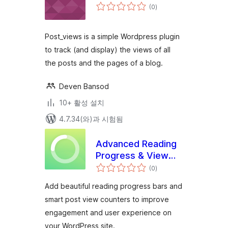
전
(0
)
체
평
점
Post_views is a simple Wordpress plugin
to track (and display) the views of all
the posts and the pages of a blog.
Deven Bansod
10+ 활성 설치
4.7.34(와)과 시험됨
Advanced Reading
Progress & View
전
Counter
(0
)
체
평
점
Add beautiful reading progress bars and
smart post view counters to improve
engagement and user experience on
your WordPress site.