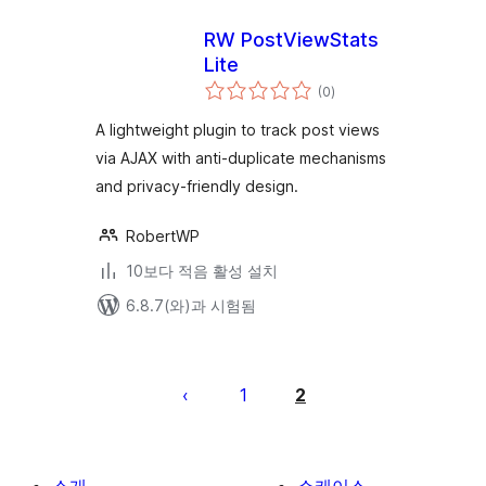
RW PostViewStats
Lite
전
(0
)
체
평
점
A lightweight plugin to track post views
via AJAX with anti-duplicate mechanisms
and privacy-friendly design.
RobertWP
10보다 적음 활성 설치
6.8.7(와)과 시험됨
글
페
1
2
이
지
매