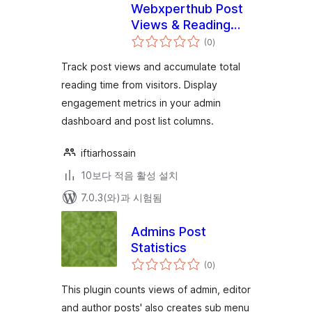
Webxperthub Post
Views & Reading
전
Time
(0
)
체
평
점
Track post views and accumulate total
reading time from visitors. Display
engagement metrics in your admin
dashboard and post list columns.
iftiarhossain
10보다 적음 활성 설치
7.0.3(와)과 시험됨
Admins Post
Statistics
전
(0
)
체
평
점
This plugin counts views of admin, editor
and author posts' also creates sub menu