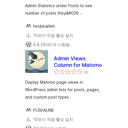
Admin Statistics under Posts to see
number of posts they&#039 …
hindshalfeh
10보다 적음 활성 설치
4.8.29(와)과 시험됨
Admin Views
Column for Matomo
전
(0
)
체
평
점
Display Matomo page views in
WordPress admin lists for posts, pages,
and custom post types.
PUShAUNE
10보다 적음 활성 설치