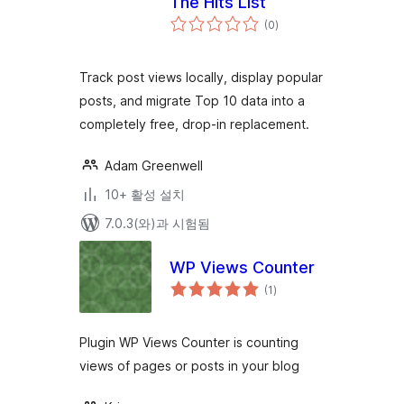
The Hits List
전
(0
)
체
평
점
Track post views locally, display popular
posts, and migrate Top 10 data into a
completely free, drop-in replacement.
Adam Greenwell
10+ 활성 설치
7.0.3(와)과 시험됨
WP Views Counter
전
(1
)
체
평
점
Plugin WP Views Counter is counting
views of pages or posts in your blog