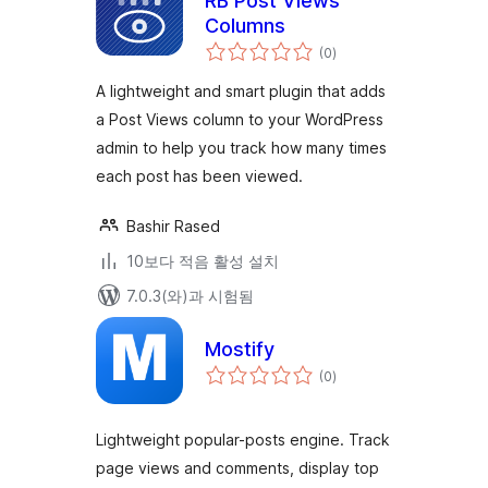
RB Post Views
Columns
전
(0
)
체
평
점
A lightweight and smart plugin that adds
a Post Views column to your WordPress
admin to help you track how many times
each post has been viewed.
Bashir Rased
10보다 적음 활성 설치
7.0.3(와)과 시험됨
Mostify
전
(0
)
체
평
점
Lightweight popular-posts engine. Track
page views and comments, display top