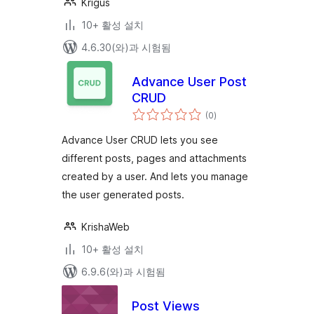
Krigus
10+ 활성 설치
4.6.30(와)과 시험됨
Advance User Post
CRUD
전
(0
)
체
평
점
Advance User CRUD lets you see
different posts, pages and attachments
created by a user. And lets you manage
the user generated posts.
KrishaWeb
10+ 활성 설치
6.9.6(와)과 시험됨
Post Views