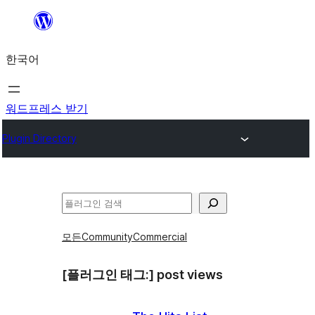
콘
텐
한국어
츠
로
바
워드프레스 받기
로
Plugin Directory
가
기
검
색
모든
Community
Commercial
[플러그인 태그:]
post views