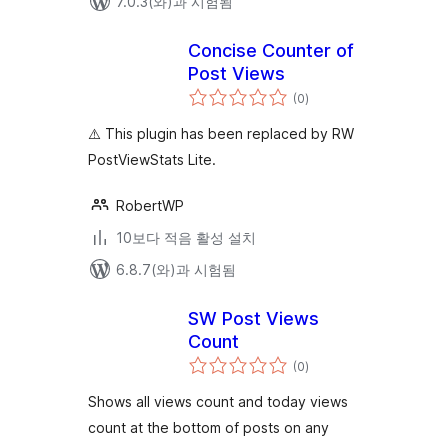
7.0.3(와)과 시험됨
Concise Counter of
Post Views
전
(0
)
체
평
점
⚠️ This plugin has been replaced by RW
PostViewStats Lite.
RobertWP
10보다 적음 활성 설치
6.8.7(와)과 시험됨
SW Post Views
Count
전
(0
)
체
평
점
Shows all views count and today views
count at the bottom of posts on any