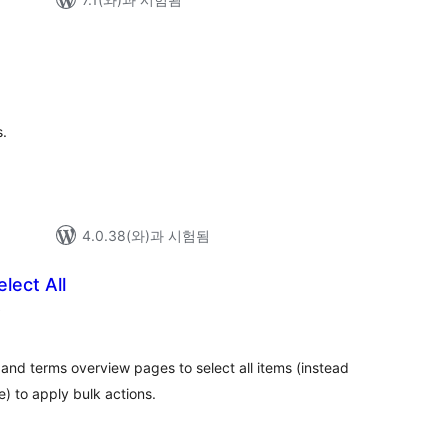
전
체
평
점
s.
4.0.38(와)과 시험됨
lect All
전
)
체
평
점
and terms overview pages to select all items (instead
e) to apply bulk actions.