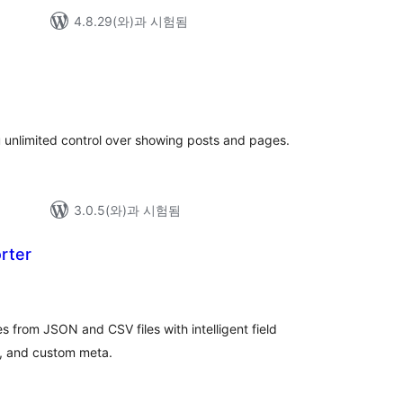
4.8.29(와)과 시험됨
 unlimited control over showing posts and pages.
3.0.5(와)과 시험됨
rter
 from JSON and CSV files with intelligent field
F, and custom meta.