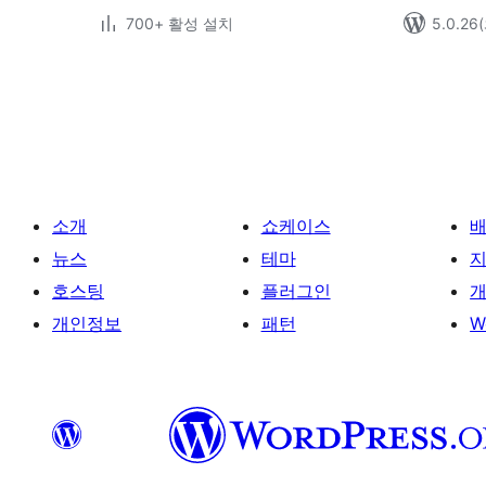
700+ 활성 설치
5.0.2
글
페
이
지
매
소개
쇼케이스
김
뉴스
테마
호스팅
플러그인
개
개인정보
패턴
W