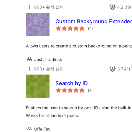
800+ 활성 설치
4.2.3
Custom Background Extende
전
(10
)
체
평
점
Allows users to create a custom background on a per-p
Justin Tadlock
800+ 활성 설치
3.7.4
Search by ID
전
(18
)
체
평
점
Enables the user to search by post ID using the built-in
Works for all kinds of posts.
Uffe Fey