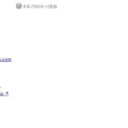
6.8.7(와)과 시험됨
s.com
↗
ss
↗