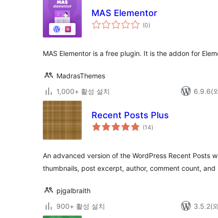
MAS Elementor
전
(0
)
체
평
점
MAS Elementor is a free plugin. It is the addon for Elem
MadrasThemes
1,000+ 활성 설치
6.9.6
Recent Posts Plus
전
(14
)
체
평
점
An advanced version of the WordPress Recent Posts wid
thumbnails, post excerpt, author, comment count, and
pjgalbraith
900+ 활성 설치
3.5.2