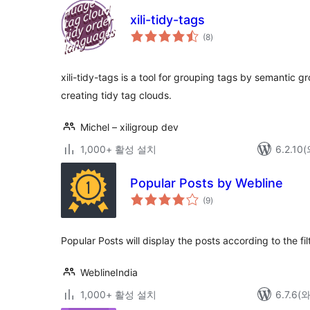
xili-tidy-tags
전
(8
)
체
평
점
xili-tidy-tags is a tool for grouping tags by semantic 
creating tidy tag clouds.
Michel – xiligroup dev
1,000+ 활성 설치
6.2.1
Popular Posts by Webline
전
(9
)
체
평
점
Popular Posts will display the posts according to the fi
WeblineIndia
1,000+ 활성 설치
6.7.6