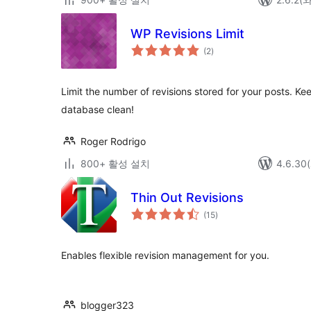
WP Revisions Limit
전
(2
)
체
평
점
Limit the number of revisions stored for your posts. K
database clean!
Roger Rodrigo
800+ 활성 설치
4.6.3
Thin Out Revisions
전
(15
)
체
평
점
Enables flexible revision management for you.
blogger323