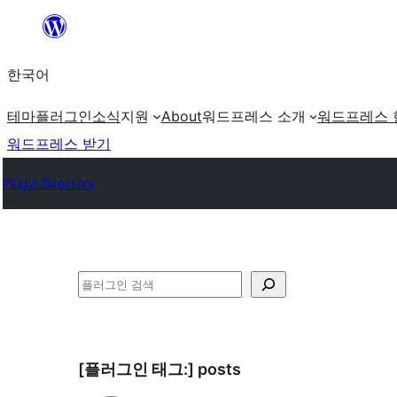
콘
텐
한국어
츠
로
테마
플러그인
소식
지원
About
워드프레스 소개
워드프레스 
바
워드프레스 받기
로
Plugin Directory
가
기
검
색
[플러그인 태그:]
posts