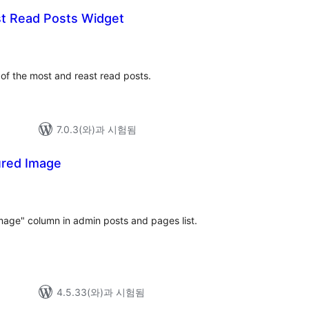
t Read Posts Widget
 of the most and reast read posts.
7.0.3(와)과 시험됨
ured Image
전
체
평
점
mage" column in admin posts and pages list.
4.5.33(와)과 시험됨