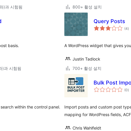
9(와)과 시험됨
800+ 활성 설치
d
Query Posts
전
(4
)
체
평
점
ost basis.
A WordPress widget that gives you
Justin Tadlock
1(와)과 시험됨
700+ 활성 설치
Bulk Post Impo
전
(0
)
체
평
점
 search within the control panel.
Import posts and custom post types
mapping for WordPress fields, AC
Chris Wahlfeldt