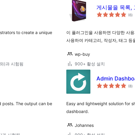
게시물을 목록,
전
(6
)
체
평
점
trators to create a unique
이 플러그인을 사용하면 다양한 사용자
사용하여 카테고리, 작성자, 태그 등
wp-buy
0(와)과 시험됨
900+ 활성 설치
Admin Dashboa
전
(8
)
체
평
점
ed posts. The output can be
Easy and lightweight solution for 
dashboard.
Johannes
(와)과 시험됨
900+ 활성 설치