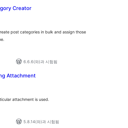
egory Creator
create post categories in bulk and assign those
me.
6.6.6(와)과 시험됨
ing Attachment
전
체
평
점
rticular attachment is used.
5.8.14(와)과 시험됨