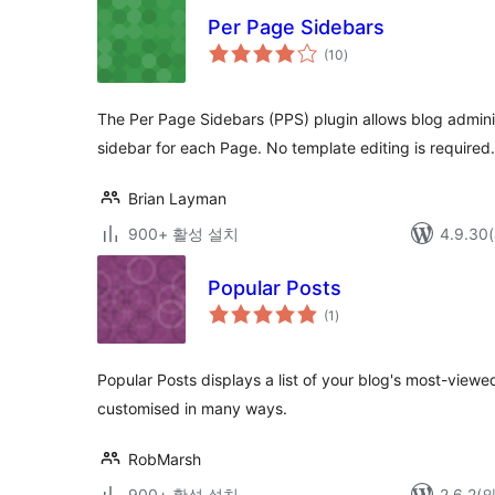
Per Page Sidebars
전
(10
)
체
평
점
The Per Page Sidebars (PPS) plugin allows blog adminis
sidebar for each Page. No template editing is required.
Brian Layman
900+ 활성 설치
4.9.3
Popular Posts
전
(1
)
체
평
점
Popular Posts displays a list of your blog's most-view
customised in many ways.
RobMarsh
900+ 활성 설치
2.6.2