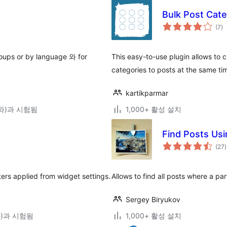
Bulk Post Cat
전
(7
)
체
평
점
groups or by language 와 for
This easy-to-use plugin allows to 
categories to posts at the same ti
kartikparmar
0(와)과 시험됨
1,000+ 활성 설치
Find Posts Us
(27
)
lters applied from widget settings.
Allows to find all posts where a pa
Sergey Biryukov
(와)과 시험됨
1,000+ 활성 설치