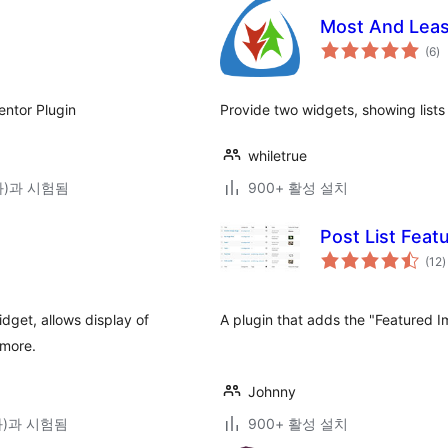
Most And Leas
전
(6
)
체
평
점
entor Plugin
Provide two widgets, showing lists
whiletrue
(와)과 시험됨
900+ 활성 설치
Post List Feat
(12
)
get, allows display of
A plugin that adds the "Featured I
 more.
Johnny
(와)과 시험됨
900+ 활성 설치