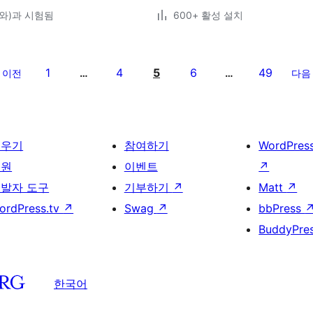
6(와)과 시험됨
600+ 활성 설치
1
4
5
6
49
이전
…
…
다음
배우기
참여하기
WordPres
지원
이벤트
↗
발자 도구
기부하기
↗
Matt
↗
ordPress.tv
↗
Swag
↗
bbPress
BuddyPre
한국어