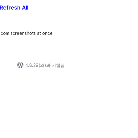
Refresh All
.com screenshots at once
4.8.29(와)과 시험됨