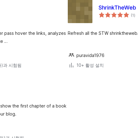
ShrinkTheWeb 
전
(1
)
체
평
점
er pass hover the links, analyzes
Refresh all the STW shrinktheweb
te …
puravida1976
(와)과 시험됨
10+ 활성 설치
show the first chapter of a book
ur blog.
4(와)과 시험됨