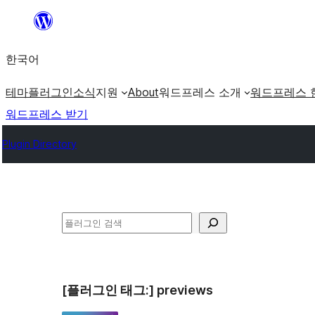
콘
텐
한국어
츠
로
테마
플러그인
소식
지원
About
워드프레스 소개
워드프레스 
바
워드프레스 받기
로
Plugin Directory
가
기
검
색
[플러그인 태그:]
previews