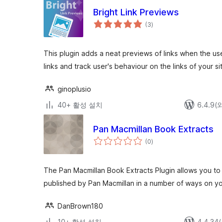
Bright Link Previews
전
(3
)
체
평
점
This plugin adds a neat previews of links when the us
links and track user's behaviour on the links of your si
ginoplusio
40+ 활성 설치
6.4.9
Pan Macmillan Book Extracts
전
(0
)
체
평
점
The Pan Macmillan Book Extracts Plugin allows you to 
published by Pan Macmillan in a number of ways on yo
DanBrown180
10+ 활성 설치
4.4.3