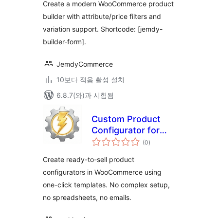
점
Create a modern WooCommerce product
builder with attribute/price filters and
variation support. Shortcode: [jemdy-
builder-form].
JemdyCommerce
10보다 적음 활성 설치
6.8.7(와)과 시험됨
Custom Product
Configurator for
전
WooCommerce
(0
)
체
평
점
Create ready-to-sell product
configurators in WooCommerce using
one-click templates. No complex setup,
no spreadsheets, no emails.