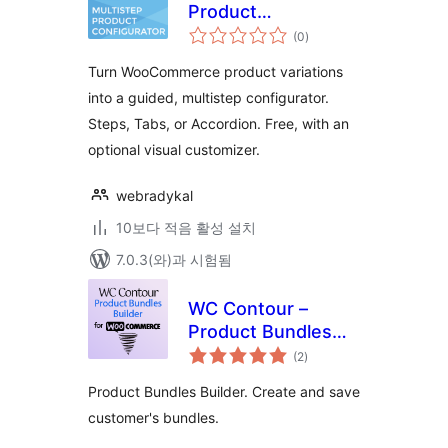
Product
전
Configurator
(0
)
체
평
점
Turn WooCommerce product variations
into a guided, multistep configurator.
Steps, Tabs, or Accordion. Free, with an
optional visual customizer.
webradykal
10보다 적음 활성 설치
7.0.3(와)과 시험됨
WC Contour –
Product Bundles
전
Builder for
(2
)
체
평
WooCommerce
점
Product Bundles Builder. Create and save
customer's bundles.