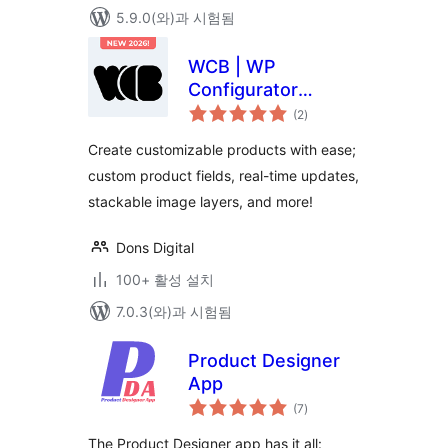
5.9.0(와)과 시험됨
WCB | WP
Configurator
전
Builder – Product
(2
)
체
평
Configurators
점
Create customizable products with ease;
Made Simple
custom product fields, real-time updates,
stackable image layers, and more!
Dons Digital
100+ 활성 설치
7.0.3(와)과 시험됨
Product Designer
App
전
(7
)
체
평
점
The Product Designer app has it all: