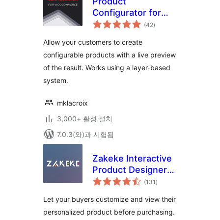
Product
Configurator for
전
WooCommerce
(42
)
체
평
점
Allow your customers to create
configurable products with a live preview
of the result. Works using a layer-based
system.
mklacroix
3,000+ 활성 설치
7.0.3(와)과 시험됨
Zakeke Interactive
Product Designer
전
for WooCommerce
(131
)
체
평
점
Let your buyers customize and view their
personalized product before purchasing.