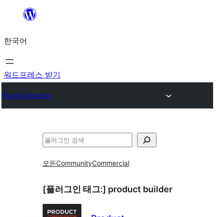
콘
텐
한국어
츠
로
바
워드프레스 받기
로
Plugin Directory
가
기
검
색
모든
Community
Commercial
[플러그인 태그:]
product builder