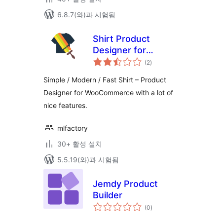
6.8.7(와)과 시험됨
Shirt Product
Designer for
전
WooCommerce
(2
)
체
평
점
Simple / Modern / Fast Shirt – Product
Designer for WooCommerce with a lot of
nice features.
mlfactory
30+ 활성 설치
5.5.19(와)과 시험됨
Jemdy Product
Builder
전
(0
)
체
평