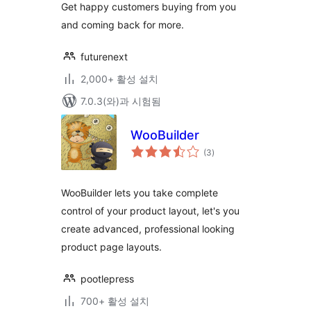
Get happy customers buying from you
and coming back for more.
futurenext
2,000+ 활성 설치
7.0.3(와)과 시험됨
WooBuilder
전
(3
)
체
평
점
WooBuilder lets you take complete
control of your product layout, let's you
create advanced, professional looking
product page layouts.
pootlepress
700+ 활성 설치