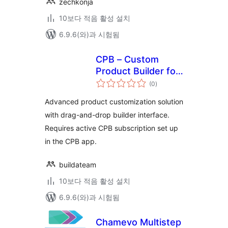
zechkonja
10보다 적음 활성 설치
6.9.6(와)과 시험됨
CPB – Custom
Product Builder for
전
WooCommerce
(0
)
체
평
점
Advanced product customization solution
with drag-and-drop builder interface.
Requires active CPB subscription set up
in the CPB app.
buildateam
10보다 적음 활성 설치
6.9.6(와)과 시험됨
Chamevo Multistep