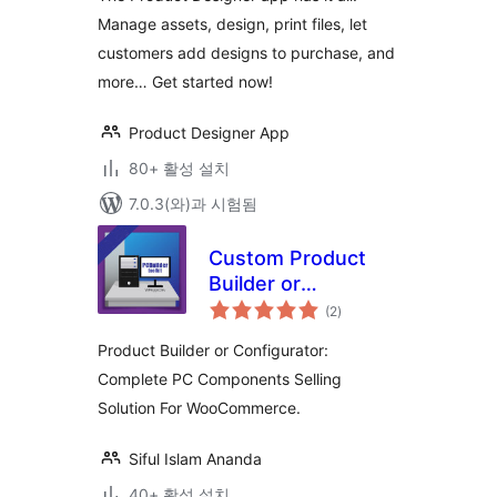
Manage assets, design, print files, let
customers add designs to purchase, and
more… Get started now!
Product Designer App
80+ 활성 설치
7.0.3(와)과 시험됨
Custom Product
Builder or
전
Configurator for
(2
)
체
평
WooCommerce
점
Product Builder or Configurator:
Complete PC Components Selling
Solution For WooCommerce.
Siful Islam Ananda
40+ 활성 설치