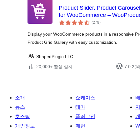
Product Slider, Product Carouse
for WooCommerce – WooProduct
전
(279
)
체
평
점
Display your WooCommerce products in a responsive Prod
Product Grid Gallery with easy customization.
ShapedPlugin LLC
20,000+ 활성 설치
7.0.2
소개
쇼케이스
뉴스
테마
호스팅
플러그인
개
개인정보
패턴
W