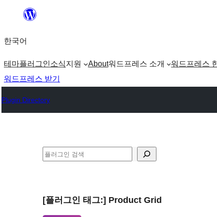
콘
텐
한국어
츠
로
테마
플러그인
소식
지원
About
워드프레스 소개
워드프레스 
바
워드프레스 받기
로
Plugin Directory
가
기
검
색
[플러그인 태그:]
Product Grid