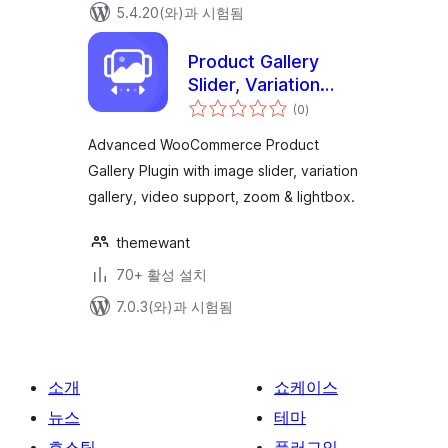
5.4.20(와)과 시험됨
Product Gallery
Slider, Variation
전
Images, Video,
(0
)
체
평
Zoom & Lightbox
점
Advanced WooCommerce Product
for WooCommerce
Gallery Plugin with image slider, variation
– Easy Product
gallery, video support, zoom & lightbox.
Gallery
themewant
70+ 활성 설치
7.0.3(와)과 시험됨
소개
쇼케이스
뉴스
테마
호스팅
플러그인