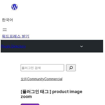
콘
텐
한국어
츠
로
바
워드프레스 받기
로
Plugin Directory
가
기
검
색
모든
Community
Commercial
[플러그인 태그:]
product image
zoom