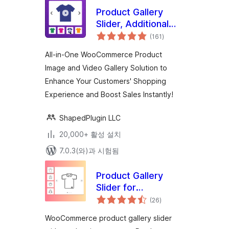
Product Gallery
Slider, Additional
전
Variation Images,
(161
)
체
평
Product Video,
점
All-in-One WooCommerce Product
Product Image
Image and Video Gallery Solution to
Zoom and Lightbox
Enhance Your Customers' Shopping
for WooCommerce
– Reno Product
Experience and Boost Sales Instantly!
Gallery (formerly
WooGallery)
ShapedPlugin LLC
20,000+ 활성 설치
7.0.3(와)과 시험됨
Product Gallery
Slider for
전
WooCommerce,
(26
)
체
평
Product Image
점
WooCommerce product gallery slider
Zoom, Product