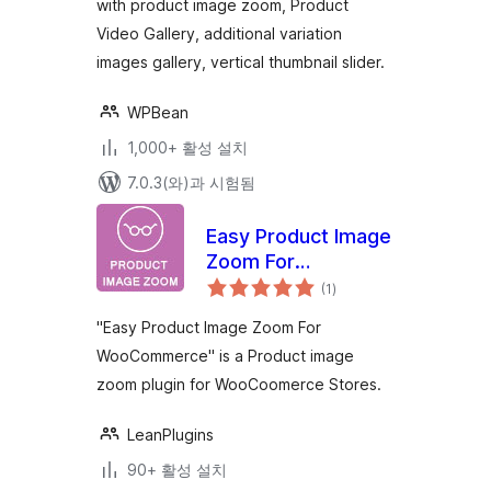
with product image zoom, Product
Video, Additional
Video Gallery, additional variation
Variation Images
Gallery – WPBean
images gallery, vertical thumbnail slider.
WPBean
1,000+ 활성 설치
7.0.3(와)과 시험됨
Easy Product Image
Zoom For
전
WooCommerce
(1
)
체
평
점
"Easy Product Image Zoom For
WooCommerce" is a Product image
zoom plugin for WooCoomerce Stores.
LeanPlugins
90+ 활성 설치