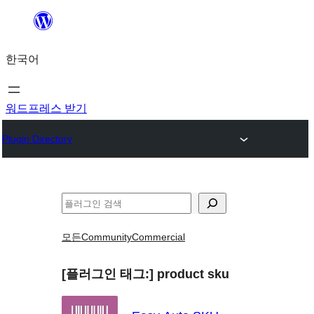
콘
텐
한국어
츠
로
바
워드프레스 받기
로
Plugin Directory
가
기
검
색
모든
Community
Commercial
[플러그인 태그:]
product sku