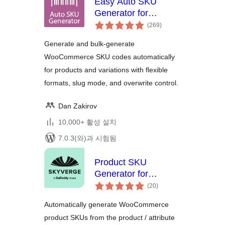
Easy Auto SKU
Generator for
전
WooCommerce
(269
)
체
평
점
Generate and bulk-generate
WooCommerce SKU codes automatically
for products and variations with flexible
formats, slug mode, and overwrite control.
Dan Zakirov
10,000+ 활성 설치
7.0.3(와)과 시험됨
Product SKU
Generator for
전
WooCommerce
(20
)
체
평
점
Automatically generate WooCommerce
product SKUs from the product / attribute