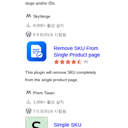
slugs and/or IDs.
SkyVerge
8,000+ 활성 설치
6.9.6(와)과 시험됨
Remove SKU From
Single Product page
전
(8
)
체
평
점
This plugin will remove SKU completely
from the single product page.
Prem Tiwari
1,000+ 활성 설치
7.0.3(와)과 시험됨
Simple SKU