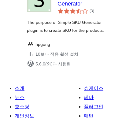
Generator
전
(3
)
체
평
점
The purpose of Simple SKU Generator
plugin is to create SKU for the products.
hpgong
10보다 적음 활성 설치
5.6.0(와)과 시험됨
소개
쇼케이스
뉴스
테마
호스팅
플러그인
개인정보
패턴