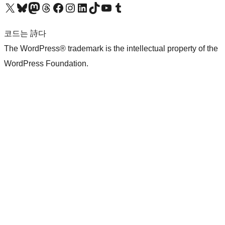
X(이전 트위터) 계정 방문하기
블루스카이 계정 방문하기
마스토돈 계정 방문하기
스레드 계정 방문하기
페이스북 페이지 방문하기
인스타그램 계정 방문하기
LinkedIn 계정 방문하기
틱톡 계정 방문하기
유튜브 채널 방문하기
텀블러 계정 방문하기
코드는 詩다
The WordPress® trademark is the intellectual property of the
WordPress Foundation.