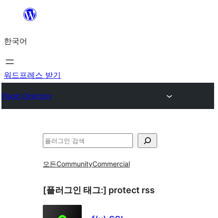
콘
텐
한국어
츠
로
바
워드프레스 받기
로
Plugin Directory
가
기
검
색
모든
Community
Commercial
[플러그인 태그:]
protect rss