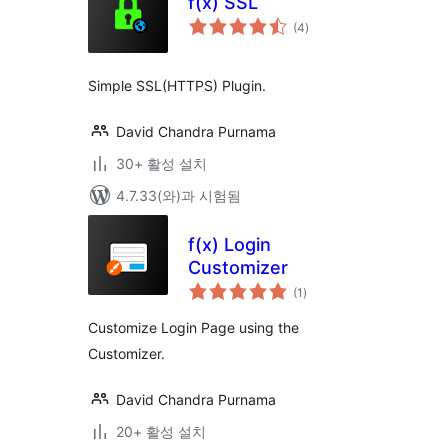
f(x) SSL
전
(4
)
체
평
점
Simple SSL(HTTPS) Plugin.
David Chandra Purnama
30+ 활성 설치
4.7.33(와)과 시험됨
f(x) Login
Customizer
전
(1
)
체
평
점
Customize Login Page using the
Customizer.
David Chandra Purnama
20+ 활성 설치