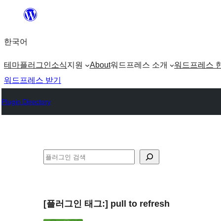
콘
텐
한국어
츠
로
테마
플러그인
소식
지원
About
워드프레스 소개
워드프레스 
바
워드프레스 받기
로
Plugin Directory
가
기
검
색
[플러그인 태그:]
pull to refresh