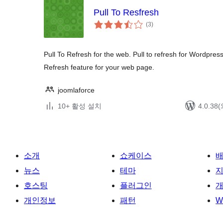
Pull To Resfresh
전
(3
)
체
평
점
Pull To Refresh for the web. Pull to refresh for Wordpress 
Refresh feature for your web page.
joomlaforce
10+ 활성 설치
4.0.3
소개
쇼케이스
뉴스
테마
호스팅
플러그인
개
개인정보
패턴
W