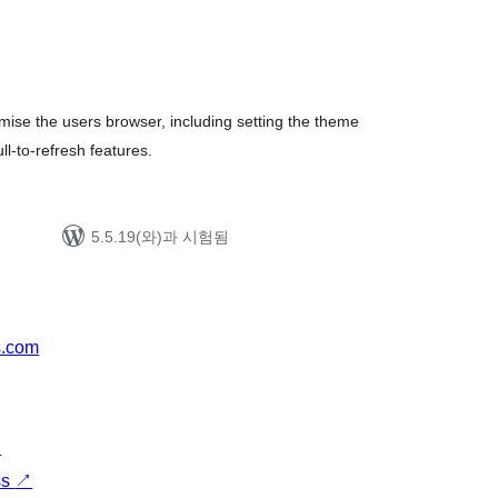
mise the users browser, including setting the theme
ll-to-refresh features.
5.5.19(와)과 시험됨
s.com
↗
ss
↗