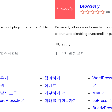
Browserly
전
(0
)
체
평
점
is cool plugin that adds Pull to
Browserly allows you to easily custo
colour, and disabling overscroll or pu
Chris
8(와)과 시험됨
10+ 활성 설치
배우기
참여하기
WordPres
지원
이벤트
↗
발자 도구
기부하기
↗
Matt
↗
ordPress.tv
↗
미래를 위한 5가지
bbPress
BuddyPre