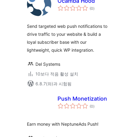
Ocamba Hood
전
(0
)
체
평
점
Send targeted web push notifications to
drive traffic to your website & build a
loyal subscriber base with our
lightweight, quick WP integration.
Del Systems
10보다 적음 활성 설치
6.8.7(와)과 시험됨
Push Monetization
전
(0
)
체
평
점
Earn money with NeptuneAds Push!