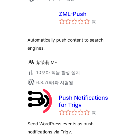
ZML-Push
전
(0
)
체
평
점
Automatically push content to search
engines.
紫茉莉.ME
10보다 적음 활성 설치
6.8.7(와)과 시험됨
Push Notifications
for Trigv
전
(0
)
체
평
점
Send WordPress events as push
notifications via Trigv.