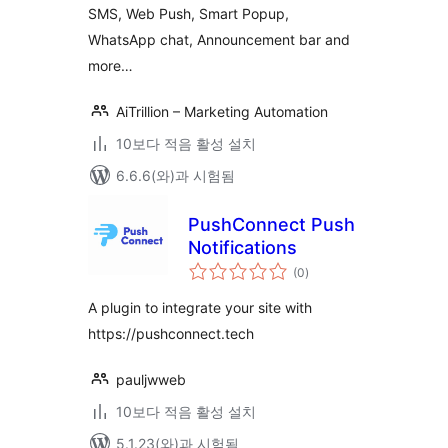
SMS, Web Push, Smart Popup,
WhatsApp chat, Announcement bar and
more…
AiTrillion – Marketing Automation
10보다 적음 활성 설치
6.6.6(와)과 시험됨
PushConnect Push
Notifications
전
(0
)
체
평
점
A plugin to integrate your site with
https://pushconnect.tech
pauljwweb
10보다 적음 활성 설치
5.1.23(와)과 시험됨