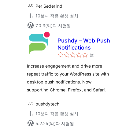
Per Søderlind
10보다 적음 활성 설치
7.0.3(와)과 시험됨
Pushdy – Web Push
Notifications
전
(0
)
체
평
점
Increase engagement and drive more
repeat traffic to your WordPress site with
desktop push notifications. Now
supporting Chrome, Firefox, and Safari.
pushdytech
10보다 적음 활성 설치
5.2.25(와)과 시험됨