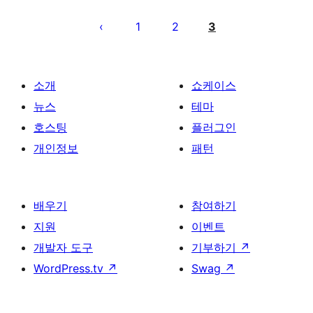
글
페
1
2
3
이
지
매
소개
쇼케이스
김
뉴스
테마
호스팅
플러그인
개인정보
패턴
배우기
참여하기
지원
이벤트
개발자 도구
기부하기
↗
WordPress.tv
↗
Swag
↗