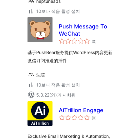
neptuneads
10보다 적음 활성 설치
Push Message To
WeChat
전
(0
)
체
평
점
基于PushBear服务提供WordPress内容更新
微信订阅推送的插件
沈唁
10보다 적음 활성 설치
5.3.22(와)과 시험됨
AiTrillion Engage
전
(0
)
체
평
점
Exclusive Email Marketing & Automation,