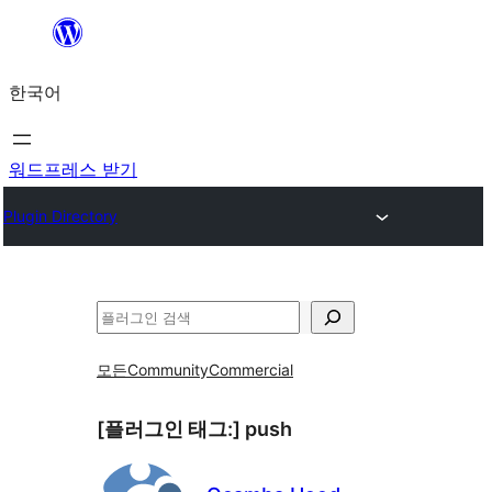
콘
텐
한국어
츠
로
바
워드프레스 받기
로
Plugin Directory
가
기
검
색
모든
Community
Commercial
[플러그인 태그:]
push