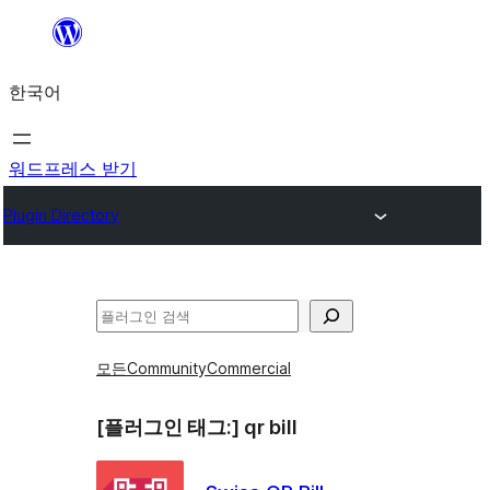
콘
텐
한국어
츠
로
바
워드프레스 받기
로
Plugin Directory
가
기
검
색
모든
Community
Commercial
[플러그인 태그:]
qr bill