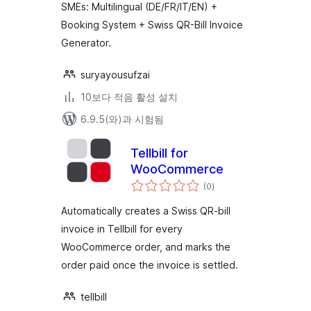
SMEs: Multilingual (DE/FR/IT/EN) +
Booking System + Swiss QR-Bill Invoice
Generator.
suryayousufzai
10보다 적음 활성 설치
6.9.5(와)과 시험됨
Tellbill for
WooCommerce
전
(0
)
체
평
점
Automatically creates a Swiss QR-bill
invoice in Tellbill for every
WooCommerce order, and marks the
order paid once the invoice is settled.
tellbill