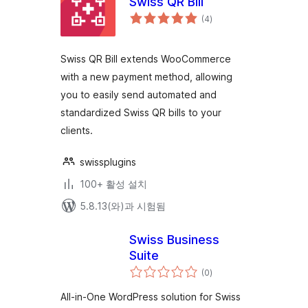
Swiss QR Bill
전
(4
)
체
평
점
Swiss QR Bill extends WooCommerce
with a new payment method, allowing
you to easily send automated and
standardized Swiss QR bills to your
clients.
swissplugins
100+ 활성 설치
5.8.13(와)과 시험됨
Swiss Business
Suite
전
(0
)
체
평
점
All-in-One WordPress solution for Swiss