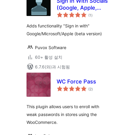
Sign In With Socials
(Google, Apple,
전
Microsoft)
(1
)
체
평
점
Adds functionality "Sign in with"
Google/Microsoft/Apple (beta version)
Puvox Software
60+ 활성 설치
6.7.6(와)과 시험됨
WC Force Pass
전
(2
)
체
평
점
This plugin allows users to enroll with
weak passwords in stores using the
WooCommerce.