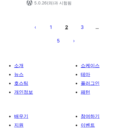
5.0.26(와)과 시험됨
글
페
1
2
3
…
이
5
지
매
김
소개
쇼케이스
뉴스
테마
호스팅
플러그인
개인정보
패턴
배우기
참여하기
지원
이벤트