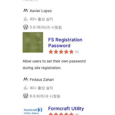
Xavier Lopez
40+ 활성 설치
5.6.18(와)과 시험됨
FS Registration
Password
전
(1
)
체
평
점
Allow users to set their own password
during site registration.
Firdaus Zahari
40+ 활성 설치
6.9.6(와)과 시험됨
Formcraft Utility
전
(1
)