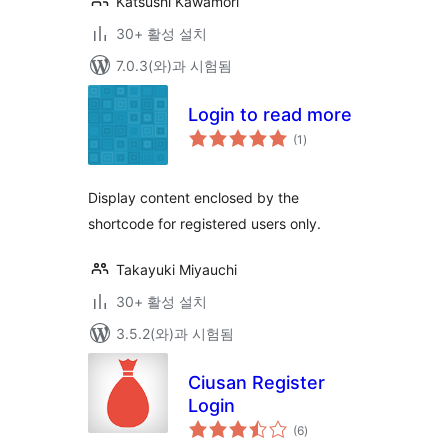
Katsushi Kawamori
30+ 활성 설치
7.0.3(와)과 시험됨
Login to read more
전
(1
)
체
평
점
Display content enclosed by the
shortcode for registered users only.
Takayuki Miyauchi
30+ 활성 설치
3.5.2(와)과 시험됨
Ciusan Register
Login
전
(6
)
체
평