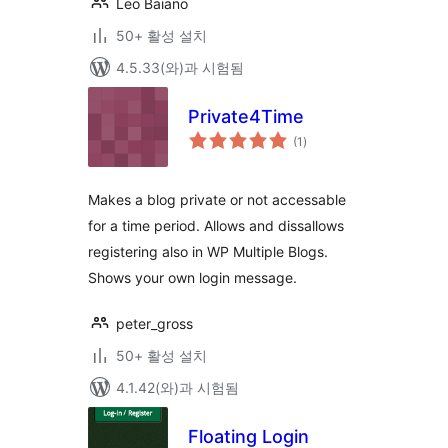
Leo Baiano
50+ 활성 설치
4.5.33(와)과 시험됨
Private4Time
전
(1
)
체
평
점
Makes a blog private or not accessable
for a time period. Allows and dissallows
registering also in WP Multiple Blogs.
Shows your own login message.
peter_gross
50+ 활성 설치
4.1.42(와)과 시험됨
Floating Login