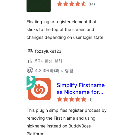
전
(14
)
체
평
점
Floating login/ register element that
sticks to the top of the screen and
changes depending on user login state.
fozzyluke123
50+ 활성 설치
4.2.39(와)과 시험됨
Simplify Firstname
as Nickname for
전
BuddyBoss
(1
)
체
평
점
This plugin simplifies register process by
removing the First Name and using
nickname instead on BuddyBoss
Platform.