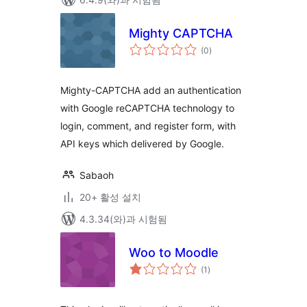
Mighty CAPTCHA
전
(0
)
체
평
점
Mighty-CAPTCHA add an authentication
with Google reCAPTCHA technology to
login, comment, and register form, with
API keys which delivered by Google.
Sabaoh
20+ 활성 설치
4.3.34(와)과 시험됨
Woo to Moodle
전
(1
)
체
평
점