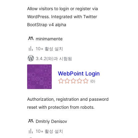
평
점
Allow visitors to login or register via
WordPress. Integrated with Twitter
BootStrap v4 alpha
minimamente
10+ 활성 설치
3.4.2(와)과 시험됨
WebPoint Login
전
(0
)
체
평
점
Authorization, registration and password
reset with protection from robots.
Dmitriy Denisov
10+ 활성 설치