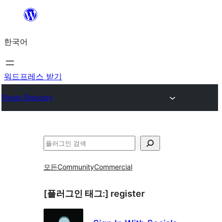
콘
텐
한국어
츠
로
바
워드프레스 받기
로
Plugin Directory
가
기
검
색
모든
Community
Commercial
[플러그인 태그:]
register