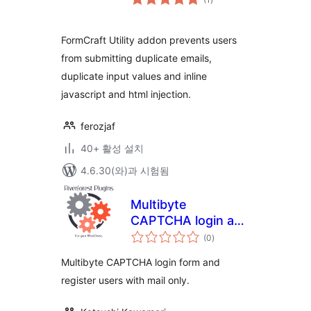
체
평
점
FormCraft Utility addon prevents users
from submitting duplicate emails,
duplicate input values and inline
javascript and html injection.
ferozjaf
40+ 활성 설치
4.6.30(와)과 시험됨
Multibyte
CAPTCHA login and
전
Mail only register
(0
)
체
평
점
Multibyte CAPTCHA login form and
register users with mail only.