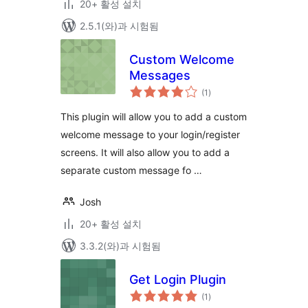
20+ 활성 설치
2.5.1(와)과 시험됨
Custom Welcome
Messages
전
(1
)
체
평
점
This plugin will allow you to add a custom
welcome message to your login/register
screens. It will also allow you to add a
separate custom message fo …
Josh
20+ 활성 설치
3.3.2(와)과 시험됨
Get Login Plugin
전
(1
)
체