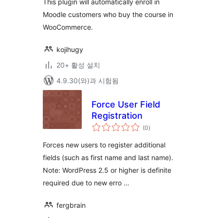
This plugin will automatically enroll in
Moodle customers who buy the course in
WooCommerce.
kojihugy
20+ 활성 설치
4.9.30(와)과 시험됨
Force User Field
Registration
전
(0
)
체
평
점
Forces new users to register additional
fields (such as first name and last name).
Note: WordPress 2.5 or higher is definite
required due to new erro …
fergbrain