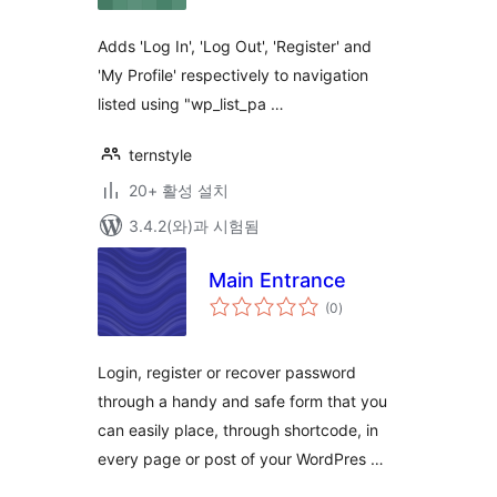
평
점
Adds 'Log In', 'Log Out', 'Register' and
'My Profile' respectively to navigation
listed using "wp_list_pa …
ternstyle
20+ 활성 설치
3.4.2(와)과 시험됨
Main Entrance
전
(0
)
체
평
점
Login, register or recover password
through a handy and safe form that you
can easily place, through shortcode, in
every page or post of your WordPres …