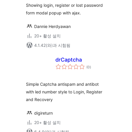
점
Showing login, register or lost password
form modal popup with ajax.
Dannie Herdyawan
20+ 활성 설치
4.1.42(와)과 시험됨
drCaptcha
전
(0
)
체
평
점
Simple Captcha antispam and antibot
with led number style to Login, Register
and Recovery
digireturn
20+ 활성 설치
6.4.9(와)과 시험됨