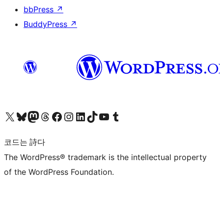
bbPress
↗
BuddyPress
↗
X(이전 트위터) 계정 방문하기
블루스카이 계정 방문하기
마스토돈 계정 방문하기
스레드 계정 방문하기
페이스북 페이지 방문하기
인스타그램 계정 방문하기
LinkedIn 계정 방문하기
틱톡 계정 방문하기
유튜브 채널 방문하기
텀블러 계정 방문하기
코드는 詩다
The WordPress® trademark is the intellectual property
of the WordPress Foundation.