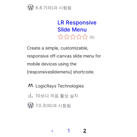
6.8.7(와)과 시험됨
LR Responsive
Slide Menu
전
(0
)
체
평
점
Create a simple, customizable,
responsive off-canvas slide menu for
mobile devices using the
[responsiveslidemenu] shortcode.
LogicRays Technologies
10보다 적음 활성 설치
7.0.3(와)과 시험됨
글
페
1
2