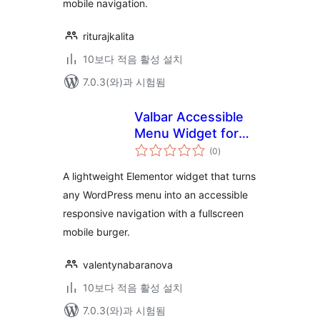
mobile navigation.
riturajkalita
10보다 적음 활성 설치
7.0.3(와)과 시험됨
Valbar Accessible
Menu Widget for
전
Elementor
(0
)
체
평
점
A lightweight Elementor widget that turns
any WordPress menu into an accessible
responsive navigation with a fullscreen
mobile burger.
valentynabaranova
10보다 적음 활성 설치
7.0.3(와)과 시험됨