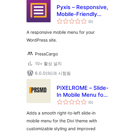
Pyxis – Responsive,
Mobile-Friendly
전
Menu
(0
)
체
평
점
A responsive mobile menu for your
WordPress site.
PressCargo
10+ 활성 설치
6.0.0(와)과 시험됨
PIXELROME – Slide-
In Mobile Menu for
전
Divi
(0
)
체
평
점
Adds a smooth right-to-left slide-in
mobile menu for the Divi theme with
customizable styling and improved