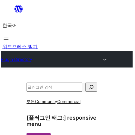
콘
텐
한국어
츠
로
바
워드프레스 받기
로
Plugin Directory
가
기
검
색
모든
Community
Commercial
[플러그인 태그:]
responsive
menu