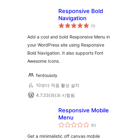
Responsive Bold
Navigation
전
(1
)
체
평
점
Add a cool and bold Responsive Menu in
your WordPress site using Responsive
Bold Navigation. It also supports Font
Awesome Icons.
ferdousoly
10보다 적음 활성 설치
4.7.33(와)과 시험됨
Responsive Mobile
Menu
전
(0
)
체
평
점
Get a minimalistic off canvas mobile