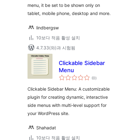
menu, it be set to be shown only on
tablet, mobile phone, desktop and more.
lindbergsw
10보다 적음 활성 설치
4.7.33(와)과 시험됨
Clickable Sidebar
Menu
전
(0
)
체
평
점
Clickable Sidebar Menu: A customizable
plugin for creating dynamic, interactive
side menus with multi-level support for
your WordPress site.
Shahadat
10보다 적음 활성 설치