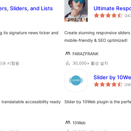
s, Sliders, and Lists
Ultimate Respo
(24
ng its signature news ticker and
Create stunning responsive sliders 
mobile-friendly & SEO optimized!
FARAZFRANK
(와)과 시험됨
30,000+ 활성 설치
Slider by 10We
(29
ly translatable accessibility ready
Slider by 10Web plugin is the perfe
10Web