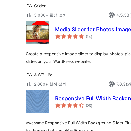
Griden
3,000+ 활성 설치
4.5.3
Media Slider for Photos Imag
전
(14
)
체
평
점
Create a responsive image slider to display photos, pic
slides on your WordPress website.
A WP Life
2,000+ 활성 설치
7.0.3
Responsive Full Width Backgr
전
(25
)
체
평
점
Awesome Responsive Full Width Background Slider Plugin
background of your WordPress site.