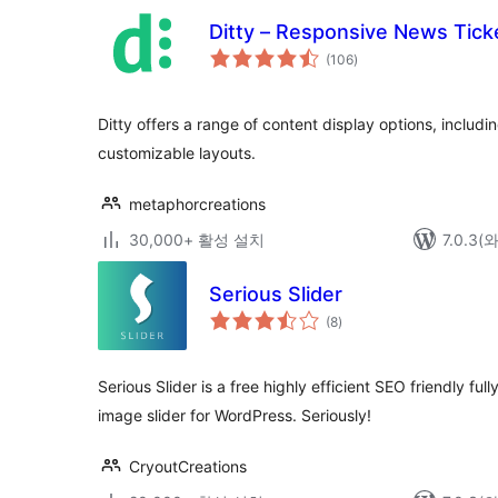
Ditty – Responsive News Ticker
전
(106
)
체
평
점
Ditty offers a range of content display options, includi
customizable layouts.
metaphorcreations
30,000+ 활성 설치
7.0.3
Serious Slider
전
(8
)
체
평
점
Serious Slider is a free highly efficient SEO friendly ful
image slider for WordPress. Seriously!
CryoutCreations