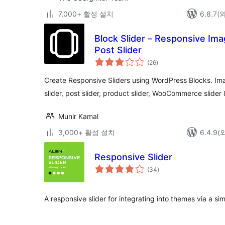
7,000+ 활성 설치
6.8.7
Block Slider – Responsive Imag
Post Slider
전
(26
)
체
평
점
Create Responsive Sliders using WordPress Blocks. Imag
slider, post slider, product slider, WooCommerce slider
Munir Kamal
3,000+ 활성 설치
6.4.9
Responsive Slider
전
(34
)
체
평
점
A responsive slider for integrating into themes via a si