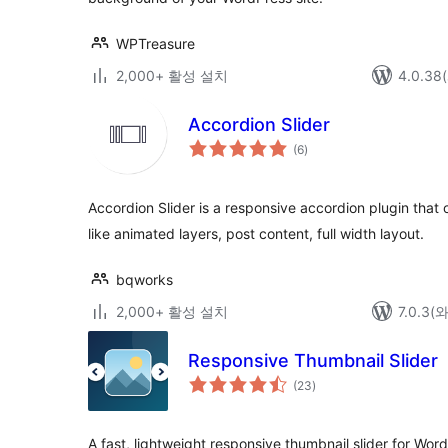
WPTreasure
2,000+ 활성 설치
4.0.3
Accordion Slider
전
(6
)
체
평
점
Accordion Slider is a responsive accordion plugin that 
like animated layers, post content, full width layout.
bqworks
2,000+ 활성 설치
7.0.3
Responsive Thumbnail Slider
전
(23
)
체
평
점
A fast, lightweight responsive thumbnail slider for W