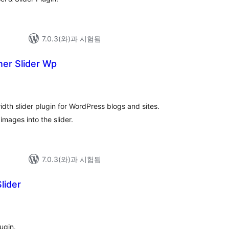
7.0.3(와)과 시험됨
ner Slider Wp
width slider plugin for WordPress blogs and sites.
ages into the slider.
7.0.3(와)과 시험됨
lider
ugin.