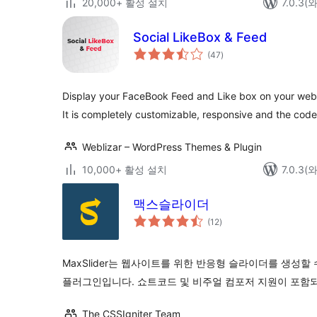
20,000+ 활성 설치
7.0.3
Social LikeBox & Feed
전
(47
)
체
평
점
Display your FaceBook Feed and Like box on your websi
It is completely customizable, responsive and the code
Weblizar – WordPress Themes & Plugin
10,000+ 활성 설치
7.0.3
맥스슬라이더
전
(12
)
체
평
점
MaxSlider는 웹사이트를 위한 반응형 슬라이더를 생성할
플러그인입니다. 쇼트코드 및 비주얼 컴포저 지원이 포함
The CSSIgniter Team