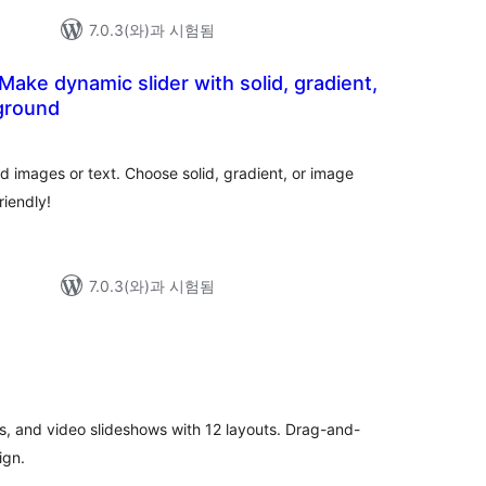
7.0.3(와)과 시험됨
Make dynamic slider with solid, gradient,
ground
dd images or text. Choose solid, gradient, or image
riendly!
7.0.3(와)과 시험됨
전
체
평
점
ls, and video slideshows with 12 layouts. Drag-and-
ign.