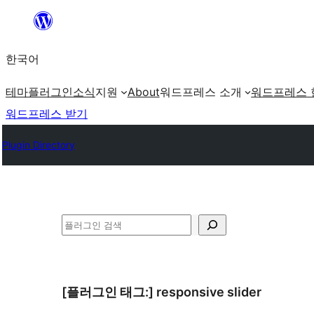
콘
텐
한국어
츠
로
테마
플러그인
소식
지원
About
워드프레스 소개
워드프레스 
바
워드프레스 받기
로
Plugin Directory
가
기
검
색
[플러그인 태그:]
responsive slider