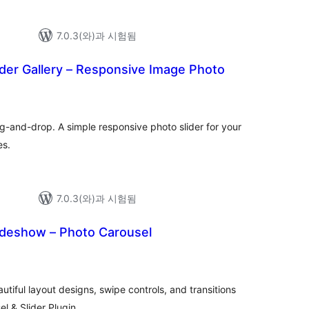
7.0.3(와)과 시험됨
der Gallery – Responsive Image Photo
전
체
평
점
ag-and-drop. A simple responsive photo slider for your
es.
7.0.3(와)과 시험됨
ideshow – Photo Carousel
전
체
평
점
utiful layout designs, swipe controls, and transitions
l & Slider Plugin.