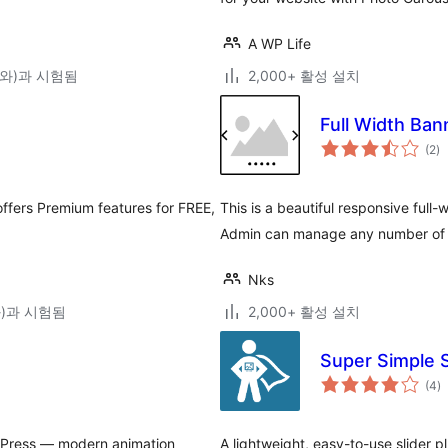
A WP Life
8(와)과 시험됨
2,000+ 활성 설치
Full Width Ban
전
(2
)
체
평
점
offers Premium features for FREE,
This is a beautiful responsive full-
Admin can manage any number of im
Nks
(와)과 시험됨
2,000+ 활성 설치
Super Simple S
전
(4
)
체
평
점
ordPress — modern animation
A lightweight, easy-to-use slider pl