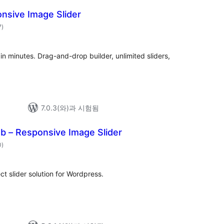
nsive Image Slider
전
7
)
체
평
점
in minutes. Drag-and-drop builder, unlimited sliders,
7.0.3(와)과 시험됨
b – Responsive Image Slider
전
0
)
체
평
점
ct slider solution for Wordpress.