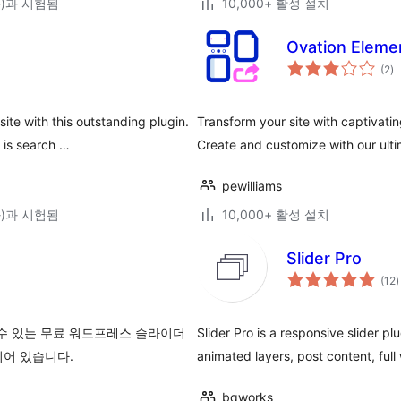
(와)과 시험됨
10,000+ 활성 설치
Ovation Eleme
전
(2
)
체
평
점
te with this outstanding plugin.
Transform your site with captivati
 is search …
Create and customize with our ultim
pewilliams
(와)과 시험됨
10,000+ 활성 설치
Slider Pro
(12
)
 수 있는 무료 워드프레스 슬라이더
Slider Pro is a responsive slider p
되어 있습니다.
animated layers, post content, full
bqworks