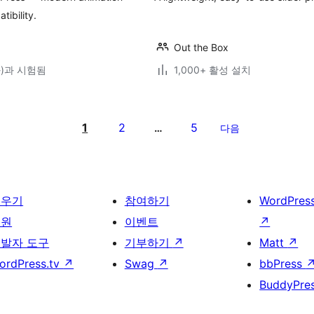
tibility.
Out the Box
(와)과 시험됨
1,000+ 활성 설치
1
2
5
…
다음
배우기
참여하기
WordPres
지원
이벤트
↗
발자 도구
기부하기
↗
Matt
↗
ordPress.tv
↗
Swag
↗
bbPress
BuddyPre