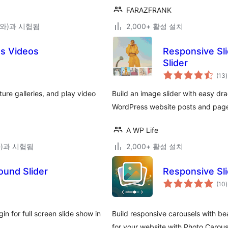
FARAZFRANK
3(와)과 시험됨
2,000+ 활성 설치
es Videos
Responsive Sli
Slider
(13
)
ture galleries, and play video
Build an image slider with easy dr
WordPress website posts and pag
A WP Life
(와)과 시험됨
2,000+ 활성 설치
ound Slider
Responsive Sl
(10
)
 for full screen slide show in
Build responsive carousels with bea
for your website with Photo Carouse