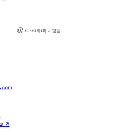
6.7.6(와)과 시험됨
s.com
↗
ss
↗