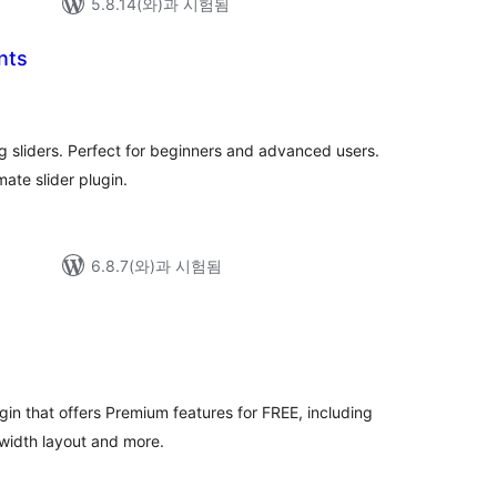
5.8.14(와)과 시험됨
nts
ng sliders. Perfect for beginners and advanced users.
ate slider plugin.
6.8.7(와)과 시험됨
전
체
평
점
lugin that offers Premium features for FREE, including
 width layout and more.