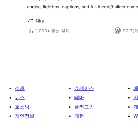
engine, lightbox, captions, and full theme/builder compa
Nks
1,000+ 활성 설치
7.0.3
글
페
이
지
매
소개
쇼케이스
김
뉴스
테마
호스팅
플러그인
개
개인정보
패턴
W