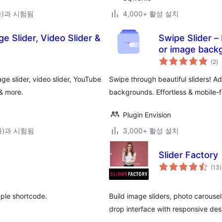
(와)과 시험됨
4,000+ 활성 설치
e Slider, Video Slider &
Swipe Slider – 
or image back
전
(2
)
체
평
점
e slider, video slider, YouTube
Swipe through beautiful sliders! A
 & more.
backgrounds. Effortless & mobile-f
Plugin Envision
(와)과 시험됨
3,000+ 활성 설치
Slider Factory
(13
)
mple shortcode.
Build image sliders, photo carouse
drop interface with responsive des