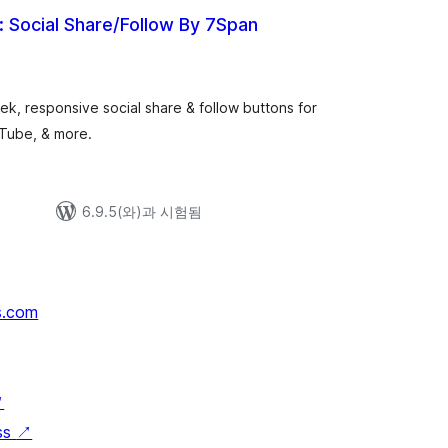
: Social Share/Follow By 7Span
k, responsive social share & follow buttons for
uTube, & more.
6.9.5(와)과 시험됨
s.com
↗
ss
↗