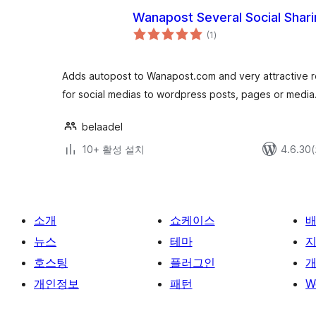
Wanapost Several Social Shar
전
(1
)
체
평
점
Adds autopost to Wanapost.com and very attractive r
for social medias to wordpress posts, pages or media
belaadel
10+ 활성 설치
4.6.3
소개
쇼케이스
뉴스
테마
호스팅
플러그인
개
개인정보
패턴
W