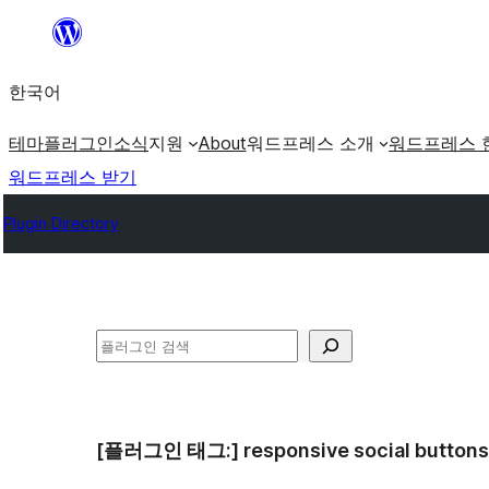
콘
텐
한국어
츠
로
테마
플러그인
소식
지원
About
워드프레스 소개
워드프레스 
바
워드프레스 받기
로
Plugin Directory
가
기
검
색
[플러그인 태그:]
responsive social buttons