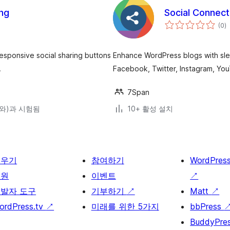
ing
Social Connect
전
(0
)
체
평
점
esponsive social sharing buttons
Enhance WordPress blogs with slee
.
Facebook, Twitter, Instagram, Yo
7Span
0(와)과 시험됨
10+ 활성 설치
배우기
참여하기
WordPres
지원
이벤트
↗
발자 도구
기부하기
↗
Matt
↗
ordPress.tv
↗
미래를 위한 5가지
bbPress
BuddyPre