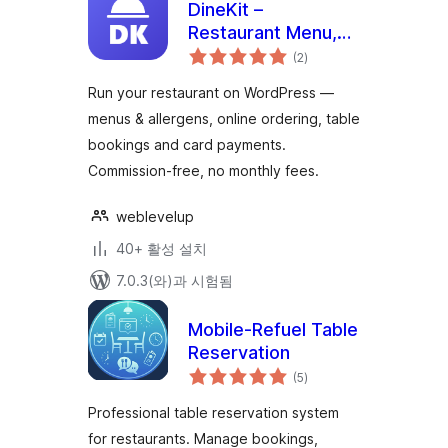
DineKit –
Restaurant Menu,
전
Online Ordering,
(2
)
체
평
Table Reservations
점
Run your restaurant on WordPress —
& POS
menus & allergens, online ordering, table
bookings and card payments.
Commission-free, no monthly fees.
weblevelup
40+ 활성 설치
7.0.3(와)과 시험됨
Mobile-Refuel Table
Reservation
전
(5
)
체
평
점
Professional table reservation system
for restaurants. Manage bookings,