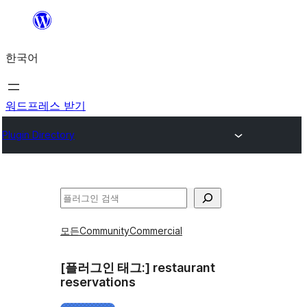
콘
텐
한국어
츠
로
바
워드프레스 받기
로
Plugin Directory
가
기
검
색
모든
Community
Commercial
[플러그인 태그:]
restaurant
reservations