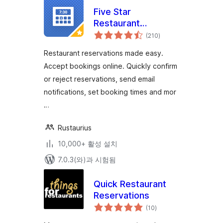
Five Star
Restaurant
전
Reservations –
(210
)
체
평
WordPress Booking
점
Restaurant reservations made easy.
Plugin
Accept bookings online. Quickly confirm
or reject reservations, send email
notifications, set booking times and mor
…
Rustaurius
10,000+ 활성 설치
7.0.3(와)과 시험됨
Quick Restaurant
Reservations
전
(10
)
체
평
점