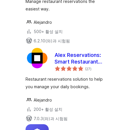
Manage restaurant reservations the
easiest way.
Alejandro
500+ 활성 설치
6.2.10(와)과 시험됨
Alex Reservations:
Smart Restaurant
전
Booking
(27
)
체
평
점
Restaurant reservations solution to help
you manage your daily bookings.
Alejandro
200+ 활성 설치
7.0.3(와)과 시험됨