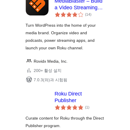
MediaBlaster – Build
a Video Streaming
전
Website, Podcast
(14
)
체
Network & Roku App
평
점
Turn WordPress into the home of your
media brand. Organize video and
podcasts, power streaming apps, and
launch your own Roku channel.
Rovidx Media, Inc.
200+ 활성 설치
7.0.3(와)과 시험됨
Roku Direct
Publisher
전
(1
)
체
평
점
Curate content for Roku through the Direct
Publisher program.