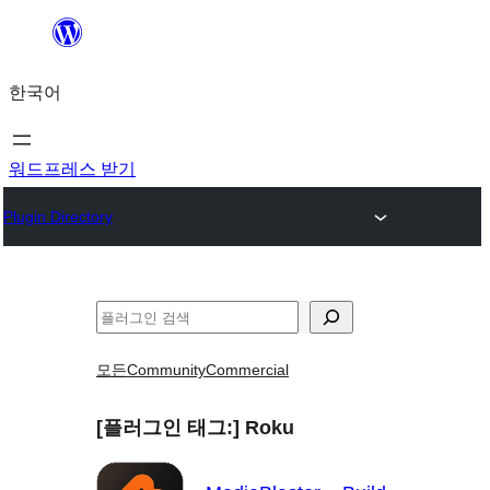
콘
텐
한국어
츠
로
바
워드프레스 받기
로
Plugin Directory
가
기
검
색
모든
Community
Commercial
[플러그인 태그:]
Roku