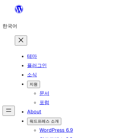
콘
텐
한국어
츠
로
바
로
테마
가
플러그인
기
소식
지원
문서
포럼
About
워드프레스 소개
WordPress 6.9