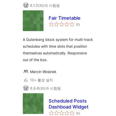
6.1.0(와)과 시험됨
Fair Timetable
전
(0
)
체
평
점
A Gutenberg block system for multi-track
schedules with time slots that position
themselves automatically. Responsive
out of the box.
Marcin Wosinek
10+ 활성 설치
6.9.6(와)과 시험됨
Scheduled Posts
Dashboad Widget
전
(0
)
체