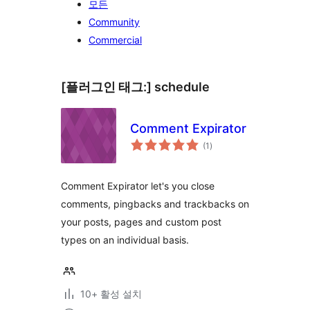
모든
Community
Commercial
[플러그인 태그:]
schedule
Comment Expirator
전
(1
)
체
평
점
Comment Expirator let's you close
comments, pingbacks and trackbacks on
your posts, pages and custom post
types on an individual basis.
10+ 활성 설치