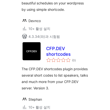
beautiful schedules on your wordpress
by using simple shortcode.
Devnco
10+ 활성 설치
4.3.34(와)과 시험됨
CFP.DEV
shortcodes
전
(0
)
체
평
점
The CFP.DEV shortcodes plugin provides
several short codes to list speakers, talks
and much more from your CFP.DEV
server. Version 3.
Stephan
10+ 활성 설치