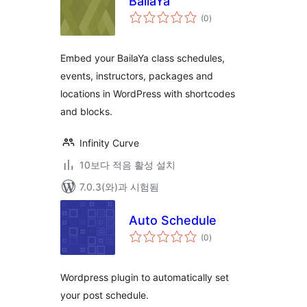
BailaYa
전
(0
)
체
평
점
Embed your BailaYa class schedules,
events, instructors, packages and
locations in WordPress with shortcodes
and blocks.
Infinity Curve
10보다 적음 활성 설치
7.0.3(와)과 시험됨
Auto Schedule
전
(0
)
체
평
점
Wordpress plugin to automatically set
your post schedule.