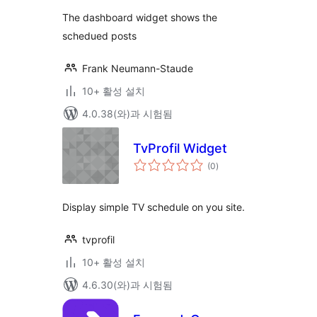
평
점
The dashboard widget shows the
schedued posts
Frank Neumann-Staude
10+ 활성 설치
4.0.38(와)과 시험됨
TvProfil Widget
전
(0
)
체
평
점
Display simple TV schedule on you site.
tvprofil
10+ 활성 설치
4.6.30(와)과 시험됨