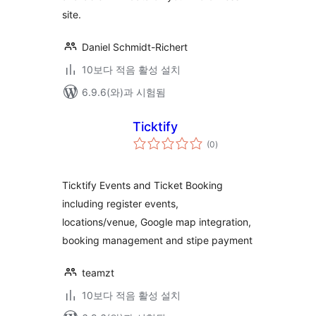
site.
Daniel Schmidt-Richert
10보다 적음 활성 설치
6.9.6(와)과 시험됨
Ticktify
전
(0
)
체
평
점
Ticktify Events and Ticket Booking
including register events,
locations/venue, Google map integration,
booking management and stipe payment
teamzt
10보다 적음 활성 설치