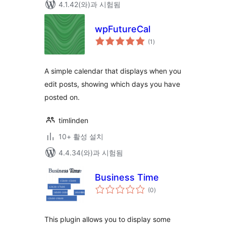
4.1.42(와)과 시험됨
wpFutureCal
전
(1
)
체
평
점
A simple calendar that displays when you
edit posts, showing which days you have
posted on.
timlinden
10+ 활성 설치
4.4.34(와)과 시험됨
Business Time
전
(0
)
체
평
점
This plugin allows you to display some