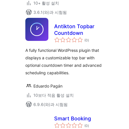
10+ 활성 설치
3.6.1(와)과 시험됨
Antikton Topbar
Countdown
전
(0
)
체
평
점
A fully functional WordPress plugin that
displays a customizable top bar with
optional countdown timer and advanced
scheduling capabilities.
Eduardo Pagán
10보다 적음 활성 설치
6.9.6(와)과 시험됨
Smart Booking
전
(0
)
체