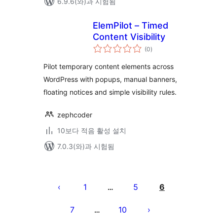
6.9.6(와)과 시험됨
ElemPilot – Timed
Content Visibility
전
(0
)
체
평
점
Pilot temporary content elements across
WordPress with popups, manual banners,
floating notices and simple visibility rules.
zephcoder
10보다 적음 활성 설치
7.0.3(와)과 시험됨
글
페
1
5
6
…
이
7
10
…
지