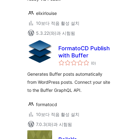
elixirlouise
10보다 적음 활성 설치
5.3.22(와)과 시험됨
FormatoCD Publish
with Buffer
전
(0
)
체
평
점
Generates Buffer posts automatically
from WordPress posts. Connect your site
to the Buffer GraphQL API.
formatocd
10보다 적음 활성 설치
7.0.3(와)과 시험됨