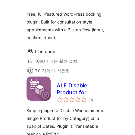
평
점
Free, full-featured WordPress booking
plugin. Built for consultation-style
appointments with a 3-step flow (input,
confirm, done).
Liberdade
10보다 적음 활성 설치
7.0.3(와)과 시험됨
ALF Disable
Product for
전
Woocommerce
(0
)
체
평
점
Simple plugin to Disable Woocommerce
Single Product (or by Category) on a
span of Dates. Plugin is Translatable
ready via PoEdit