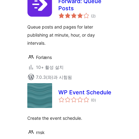
Forward: Queue
Posts
전
(2
)
체
평
점
Queue posts and pages for later
publishing at minute, hour, or day
intervals.
Forlæns
10+ 활성 설치
7.0.3(와)과 시험됨
WP Event Schedule
전
(0
)
체
평
점
Create the event schedule.
rnsk