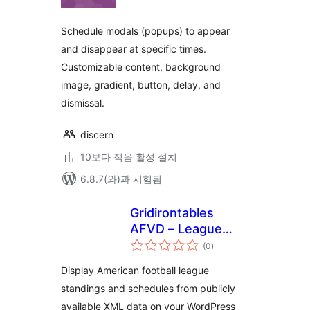
평
점
Schedule modals (popups) to appear
and disappear at specific times.
Customizable content, background
image, gradient, button, delay, and
dismissal.
discern
10보다 적음 활성 설치
6.8.7(와)과 시험됨
Gridirontables
AFVD – League
전
tables & schedules
(0
)
체
평
– data provided by
점
Display American football league
AFVD
standings and schedules from publicly
available XML data on your WordPress