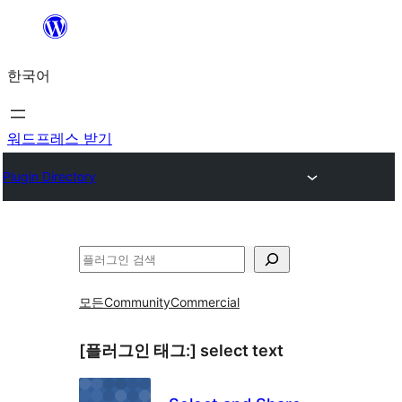
콘
텐
한국어
츠
로
바
워드프레스 받기
로
Plugin Directory
가
기
검
색
모든
Community
Commercial
[플러그인 태그:]
select text