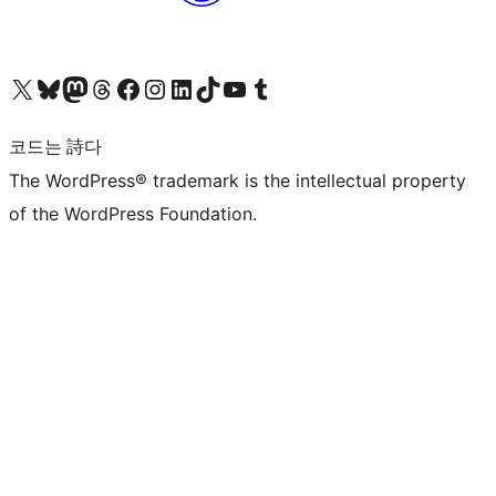
X(이전 트위터) 계정 방문하기
블루스카이 계정 방문하기
마스토돈 계정 방문하기
스레드 계정 방문하기
페이스북 페이지 방문하기
인스타그램 계정 방문하기
LinkedIn 계정 방문하기
틱톡 계정 방문하기
유튜브 채널 방문하기
텀블러 계정 방문하기
코드는 詩다
The WordPress® trademark is the intellectual property
of the WordPress Foundation.