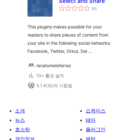
Select and Share
전
(0
)
체
평
점
This plugins makes possible for your
readers to share pieces of content from
your site in the following social networks:
Facebook, Twitter, Orkut, Del …
renatomeloferraz
10+ 활성 설치
3.1.4(와)과 시험됨
소개
쇼케이스
뉴스
테마
호스팅
플러그인
개인정보
패턴