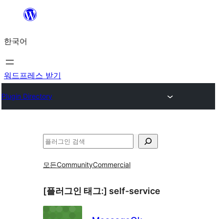
콘
텐
한국어
츠
로
바
워드프레스 받기
로
Plugin Directory
가
기
검
색
모든
Community
Commercial
[플러그인 태그:]
self-service