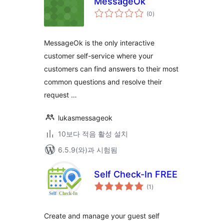
MessageOk
전
(0
)
체
평
점
MessageOk is the only interactive
customer self-service where your
customers can find answers to their most
common questions and resolve their
request …
lukasmessageok
10보다 적음 활성 설치
6.5.9(와)과 시험됨
Self Check-In FREE
전
(1
)
체
평
점
Create and manage your guest self