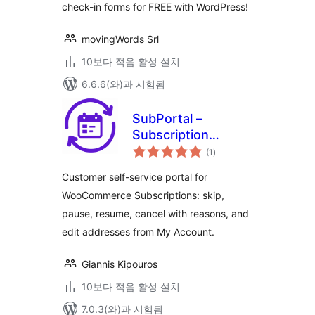
check-in forms for FREE with WordPress!
movingWords Srl
10보다 적음 활성 설치
6.6.6(와)과 시험됨
SubPortal –
Subscription
전
Customer Portal
(1
)
체
평
for WooCommerce
점
Customer self-service portal for
WooCommerce Subscriptions: skip,
pause, resume, cancel with reasons, and
edit addresses from My Account.
Giannis Kipouros
10보다 적음 활성 설치
7.0.3(와)과 시험됨