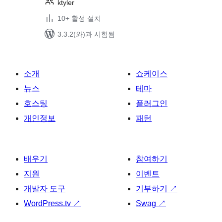
ktyler
10+ 활성 설치
3.3.2(와)과 시험됨
소개
쇼케이스
뉴스
테마
호스팅
플러그인
개인정보
패턴
배우기
참여하기
지원
이벤트
개발자 도구
기부하기
↗
WordPress.tv
↗
Swag
↗