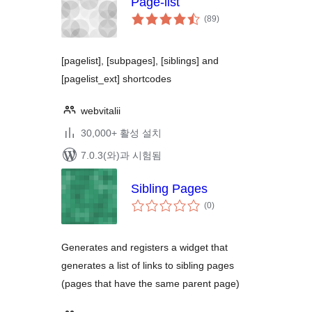
Page-list
전
(89
)
체
평
점
[pagelist], [subpages], [siblings] and
[pagelist_ext] shortcodes
webvitalii
30,000+ 활성 설치
7.0.3(와)과 시험됨
Sibling Pages
전
(0
)
체
평
점
Generates and registers a widget that
generates a list of links to sibling pages
(pages that have the same parent page)