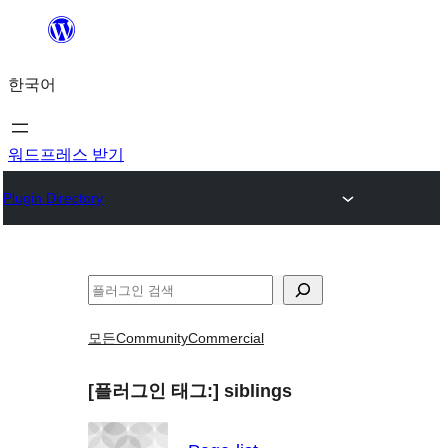
콘
텐
한국어
츠
로
바
워드프레스 받기
로
Plugin Directory
가
기
검
색
모든
Community
Commercial
[플러그인 태그:]
siblings