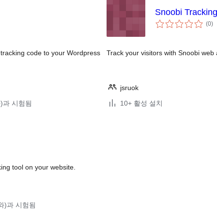
Snoobi Trackin
전
(0
)
체
평
점
s tracking code to your Wordpress
Track your visitors with Snoobi web 
jsruok
(와)과 시험됨
10+ 활성 설치
king tool on your website.
4(와)과 시험됨