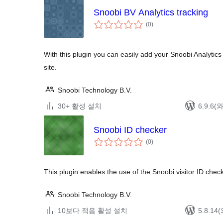
Snoobi BV Analytics tracking
전
(0
)
체
평
점
With this plugin you can easily add your Snoobi Analytic
site.
Snoobi Technology B.V.
30+ 활성 설치
6.9.6
Snoobi ID checker
전
(0
)
체
평
점
This plugin enables the use of the Snoobi visitor ID chec
Snoobi Technology B.V.
10보다 적음 활성 설치
5.8.1