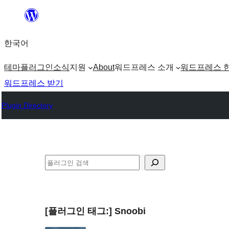
콘
텐
한국어
츠
로
테마
플러그인
소식
지원
About
워드프레스 소개
워드프레스 
바
워드프레스 받기
로
Plugin Directory
가
기
검
색
[플러그인 태그:]
Snoobi