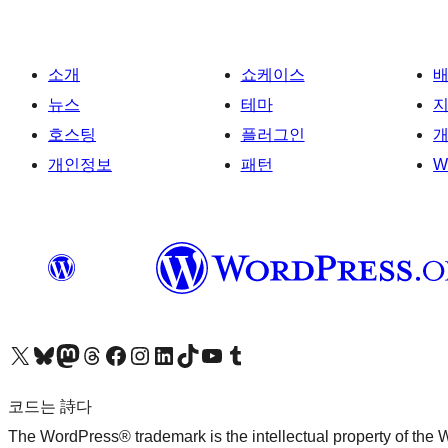
소개
쇼케이스
뉴스
테마
호스팅
플러그인
개
개인정보
패턴
W
X(이전 트위터) 계정 방문하기
블루스카이 계정 방문하기
마스토돈 계정 방문하기
스레드 계정 방문하기
페이스북 페이지 방문하기
인스타그램 계정 방문하기
LinkedIn 계정 방문하기
틱톡 계정 방문하기
유튜브 채널 방문하기
텀블러 계정 방문하기
코드는 詩다
The WordPress® trademark is the intellectual property of the