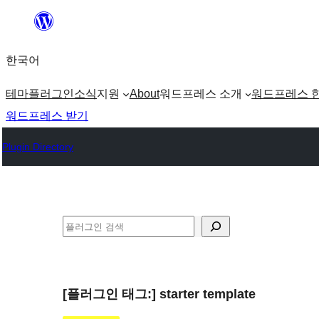
콘
텐
한국어
츠
로
테마
플러그인
소식
지원
About
워드프레스 소개
워드프레스 
바
워드프레스 받기
로
Plugin Directory
가
기
검
색
[플러그인 태그:]
starter template