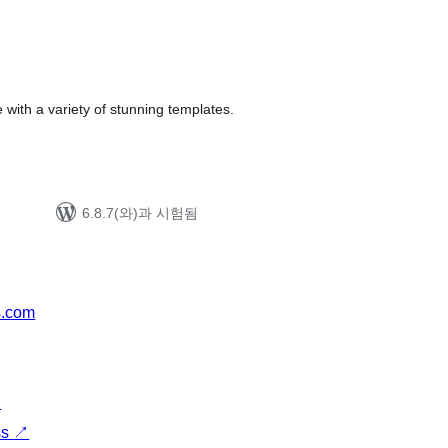
ith a variety of stunning templates.
6.8.7(와)과 시험됨
s.com
↗
ss
↗