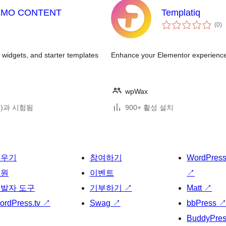
EMO CONTENT
Templatiq
전
(0
)
체
평
점
widgets, and starter templates
Enhance your Elementor experience w
wpWax
(와)과 시험됨
900+ 활성 설치
배우기
참여하기
WordPres
지원
이벤트
↗
발자 도구
기부하기
↗
Matt
↗
ordPress.tv
↗
Swag
↗
bbPress
BuddyPre