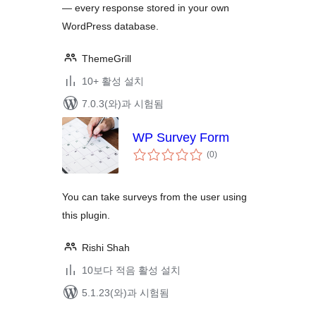
— every response stored in your own
WordPress database.
ThemeGrill
10+ 활성 설치
7.0.3(와)과 시험됨
WP Survey Form
전
(0
)
체
평
점
You can take surveys from the user using
this plugin.
Rishi Shah
10보다 적음 활성 설치
5.1.23(와)과 시험됨