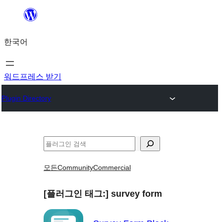
콘
텐
한국어
츠
로
바
워드프레스 받기
로
Plugin Directory
가
기
검
색
모든
Community
Commercial
[플러그인 태그:]
survey form