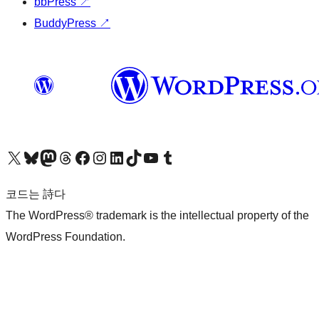
bbPress
↗
BuddyPress
↗
X(이전 트위터) 계정 방문하기
블루스카이 계정 방문하기
마스토돈 계정 방문하기
스레드 계정 방문하기
페이스북 페이지 방문하기
인스타그램 계정 방문하기
LinkedIn 계정 방문하기
틱톡 계정 방문하기
유튜브 채널 방문하기
텀블러 계정 방문하기
코드는 詩다
The WordPress® trademark is the intellectual property of the
WordPress Foundation.