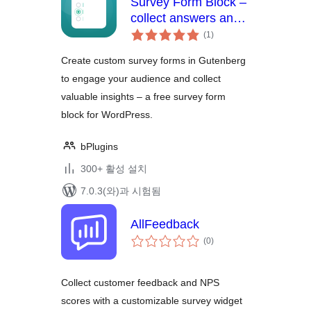
Survey Form Block –
collect answers and
전
insights from your
(1
)
체
audience
평
점
Create custom survey forms in Gutenberg
to engage your audience and collect
valuable insights – a free survey form
block for WordPress.
bPlugins
300+ 활성 설치
7.0.3(와)과 시험됨
AllFeedback
전
(0
)
체
평
점
Collect customer feedback and NPS
scores with a customizable survey widget