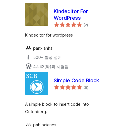
Kindeditor For
WordPress
전
(2
)
체
평
점
Kindeditor for wordpress
panxianhai
500+ 활성 설치
4.1.42(와)과 시험됨
Simple Code Block
전
(9
)
체
평
점
A simple block to insert code into
Gutenberg.
pablocianes