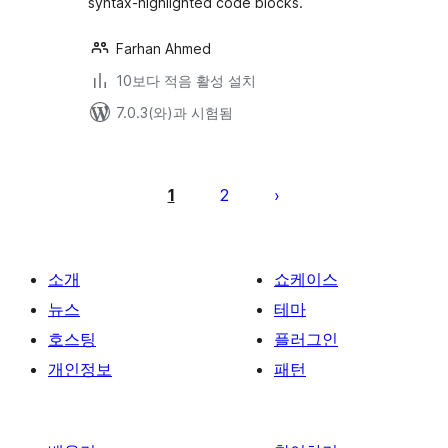
syntax-highlighted code blocks.
Farhan Ahmed
10보다 적음 활성 설치
7.0.3(와)과 시험됨
글
페
1
2
이
지
매
소개
쇼케이스
김
뉴스
테마
호스팅
플러그인
개인정보
패턴