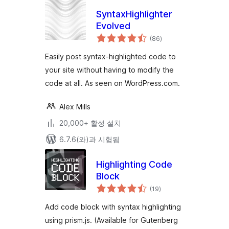
SyntaxHighlighter
Evolved
전
(86
)
체
평
점
Easily post syntax-highlighted code to
your site without having to modify the
code at all. As seen on WordPress.com.
Alex Mills
20,000+ 활성 설치
6.7.6(와)과 시험됨
Highlighting Code
Block
전
(19
)
체
평
점
Add code block with syntax highlighting
using prism.js. (Available for Gutenberg