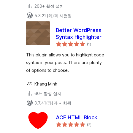
200+ 활성 설치
5.3.22(와)과 시험됨
Better WordPress
Syntax Highlighter
전
(1
)
체
평
점
This plugin allows you to highlight code
syntax in your posts. There are plenty
of options to choose.
Khang Minh
60+ 활성 설치
3.7.41(와)과 시험됨
ACE HTML Block
전
(2
)
체
평