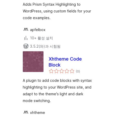
점
Adds Prism Syntax Highlighting to
WordPress, using custom fields for your
code examples.
apfelbox
10+ 활성 설치
3.5.2(와)과 시험됨
Xhtheme Code
Block
전
(0
)
체
평
점
A plugin to add code blocks with syntax
highlighting to your WordPress site, and
adapt to the theme's light and dark
mode switching.
xhtheme