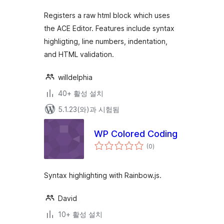
점
Registers a raw html block which uses
the ACE Editor. Features include syntax
highligting, line numbers, indentation,
and HTML validation.
willdelphia
40+ 활성 설치
5.1.23(와)과 시험됨
WP Colored Coding
전
(0
)
체
평
점
Syntax highlighting with Rainbow.js.
David
10+ 활성 설치