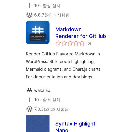
10+ 활성 설치
6.8.7(와)과 시험됨
Markdown
Renderer for GitHub
전
(0
)
체
평
점
Render GitHub Flavored Markdown in
WordPress: Shiki code highlighting,
Mermaid diagrams, and Chart.js charts.
For documentation and dev blogs.
wakalab
10+ 활성 설치
7.0.3(와)과 시험됨
Syntax Highlight
Nano