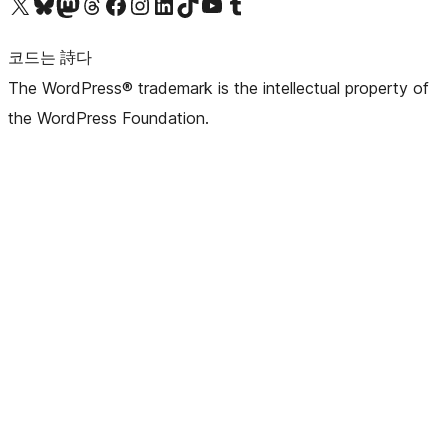
X(이전 트위터) 계정 방문하기
블루스카이 계정 방문하기
마스토돈 계정 방문하기
스레드 계정 방문하기
페이스북 페이지 방문하기
인스타그램 계정 방문하기
LinkedIn 계정 방문하기
틱톡 계정 방문하기
유튜브 채널 방문하기
텀블러 계정 방문하기
코드는 詩다
The WordPress® trademark is the intellectual property of
the WordPress Foundation.