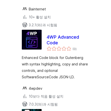
Bainternet
10+ 활성 설치
3.2.1(와)과 시험됨
4WP Advanced
Code
전
(0
)
체
평
점
Enhanced Code block for Gutenberg
with syntax highlighting, copy and share
controls, and optional
SoftwareSourceCode JSON-LD.
4wpdev
10보다 적음 활성 설치
7.0.3(와)과 시험됨