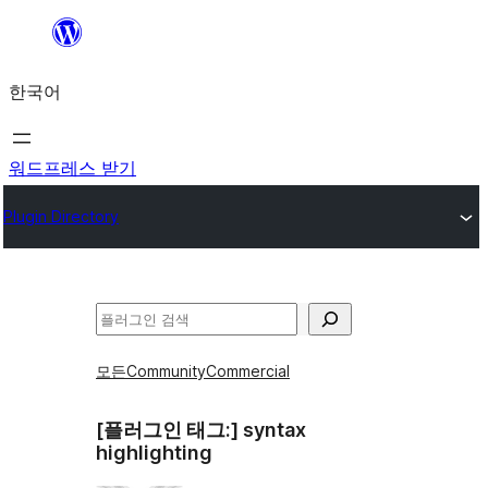
콘
텐
한국어
츠
로
바
워드프레스 받기
로
Plugin Directory
가
기
검
색
모든
Community
Commercial
[플러그인 태그:]
syntax
highlighting