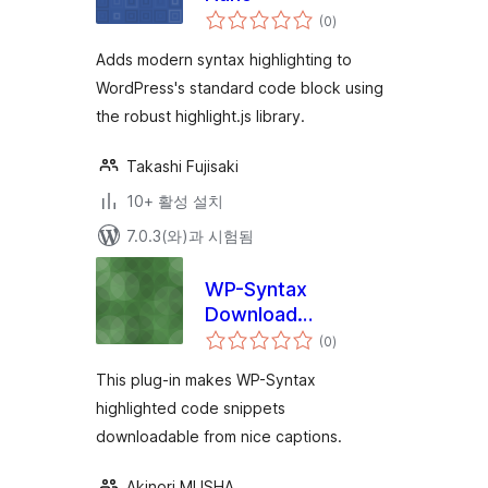
전
(0
)
체
평
점
Adds modern syntax highlighting to
WordPress's standard code block using
the robust highlight.js library.
Takashi Fujisaki
10+ 활성 설치
7.0.3(와)과 시험됨
WP-Syntax
Download
전
Extension
(0
)
체
평
점
This plug-in makes WP-Syntax
highlighted code snippets
downloadable from nice captions.
Akinori MUSHA