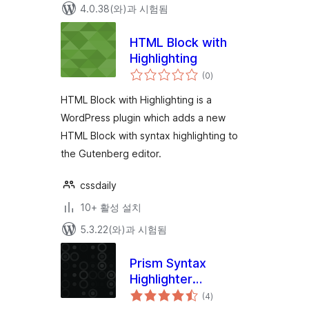
4.0.38(와)과 시험됨
HTML Block with
Highlighting
전
(0
)
체
평
점
HTML Block with Highlighting is a
WordPress plugin which adds a new
HTML Block with syntax highlighting to
the Gutenberg editor.
cssdaily
10+ 활성 설치
5.3.22(와)과 시험됨
Prism Syntax
Highlighter
전
(detached)
(4
)
체
평