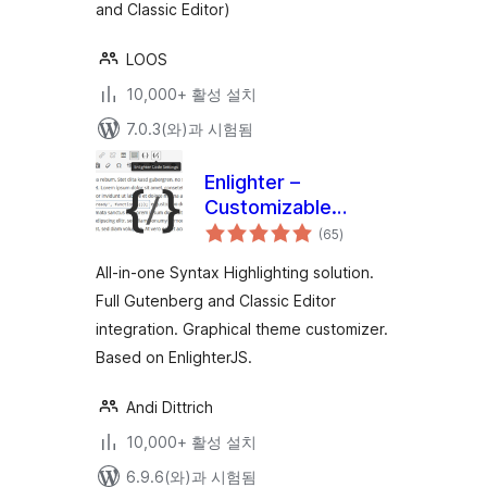
and Classic Editor)
LOOS
10,000+ 활성 설치
7.0.3(와)과 시험됨
Enlighter –
Customizable
전
Syntax Highlighter
(65
)
체
평
점
All-in-one Syntax Highlighting solution.
Full Gutenberg and Classic Editor
integration. Graphical theme customizer.
Based on EnlighterJS.
Andi Dittrich
10,000+ 활성 설치
6.9.6(와)과 시험됨