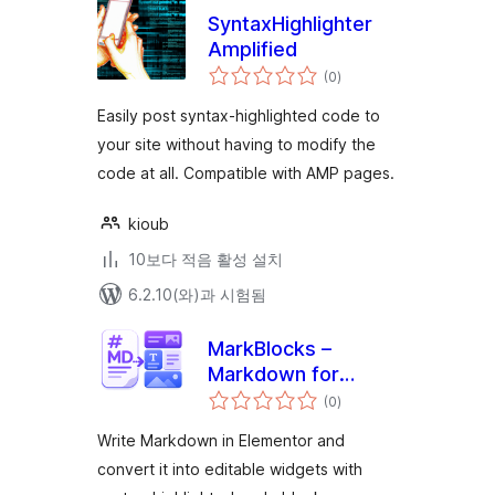
SyntaxHighlighter
Amplified
전
(0
)
체
평
점
Easily post syntax-highlighted code to
your site without having to modify the
code at all. Compatible with AMP pages.
kioub
10보다 적음 활성 설치
6.2.10(와)과 시험됨
MarkBlocks –
Markdown for
전
Elementor
(0
)
체
평
점
Write Markdown in Elementor and
convert it into editable widgets with