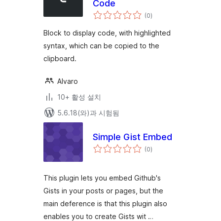
Code
전
(0
)
체
평
점
Block to display code, with highlighted
syntax, which can be copied to the
clipboard.
Alvaro
10+ 활성 설치
5.6.18(와)과 시험됨
Simple Gist Embed
전
(0
)
체
평
점
This plugin lets you embed Github's
Gists in your posts or pages, but the
main deference is that this plugin also
enables you to create Gists wit …