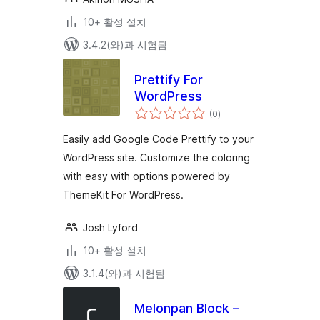
10+ 활성 설치
3.4.2(와)과 시험됨
Prettify For
WordPress
전
(0
)
체
평
점
Easily add Google Code Prettify to your
WordPress site. Customize the coloring
with easy with options powered by
ThemeKit For WordPress.
Josh Lyford
10+ 활성 설치
3.1.4(와)과 시험됨
Melonpan Block –