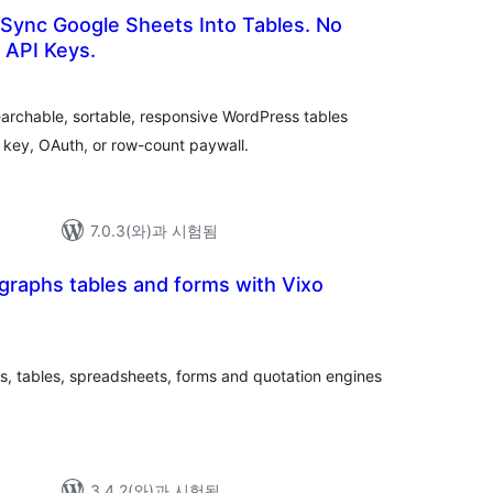
 Sync Google Sheets Into Tables. No
 API Keys.
earchable, sortable, responsive WordPress tables
 key, OAuth, or row-count paywall.
7.0.3(와)과 시험됨
graphs tables and forms with Vixo
, tables, spreadsheets, forms and quotation engines
3.4.2(와)과 시험됨