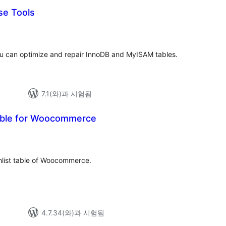
se Tools
u can optimize and repair InnoDB and MyISAM tables.
7.1(와)과 시험됨
able for Woocommerce
hlist table of Woocommerce.
4.7.34(와)과 시험됨