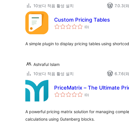
10보다 적음 활성 설치
7.0.3
Custom Pricing Tables
전
(0
)
체
평
점
A simple plugin to display pricing tables using shortco
Ashraful Islam
10보다 적음 활성 설치
6.7.6
PriceMatrix – The Ultimate Pri
전
(0
)
체
평
점
A powerful pricing matrix solution for managing comple
calculations using Gutenberg blocks.