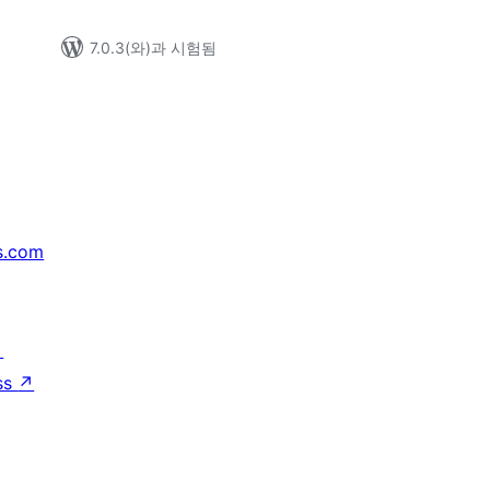
7.0.3(와)과 시험됨
s.com
↗
ss
↗