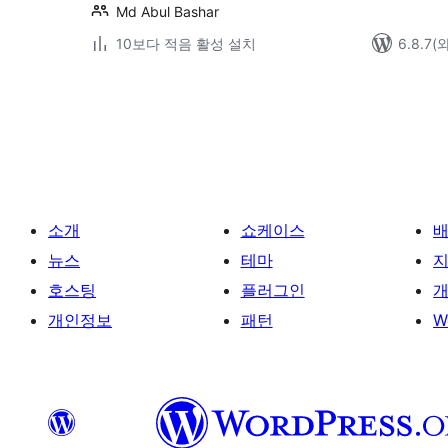
Md Abul Bashar
10보다 적음 활성 설치
6.8.7
글
페
이
지
매
소개
쇼케이스
김
뉴스
테마
호스팅
플러그인
개
개인정보
패턴
W