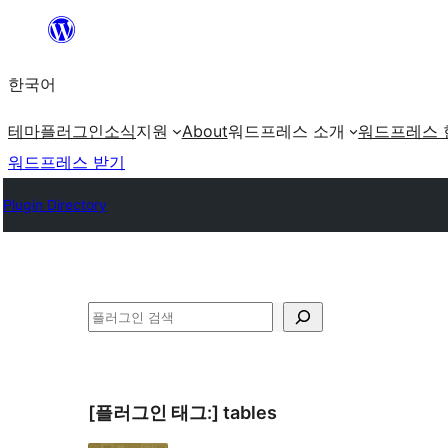
콘
텐
한국어
츠
로
테마
플러그인
소식
지원
About
워드프레스 소개
워드프레스 
바
워드프레스 받기
로
Plugin Directory
가
기
검
색
[플러그인 태그:]
tables