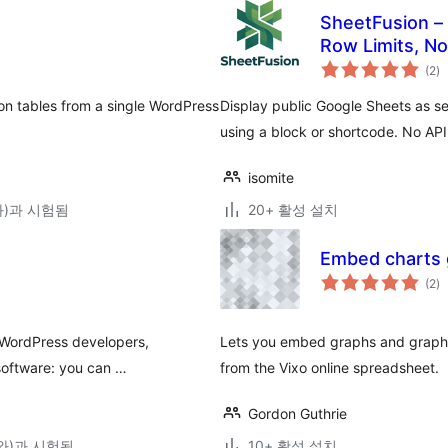
SheetFusion –
Row Limits, No
전
(2
)
체
평
점
son tables from a single WordPress
Display public Google Sheets as s
using a block or shortcode. No API
isomite
(와)과 시험됨
20+ 활성 설치
Embed charts 
전
(2
)
체
평
점
 WordPress developers,
Lets you embed graphs and graphs
 software: you can …
from the Vixo online spreadsheet.
Gordon Guthrie
0(와)과 시험됨
10+ 활성 설치