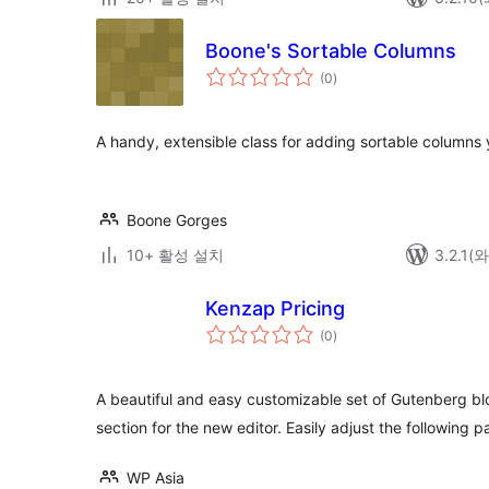
Boone's Sortable Columns
전
(0
)
체
평
점
A handy, extensible class for adding sortable columns 
Boone Gorges
10+ 활성 설치
3.2.1
Kenzap Pricing
전
(0
)
체
평
점
A beautiful and easy customizable set of Gutenberg blo
section for the new editor. Easily adjust the following 
WP Asia