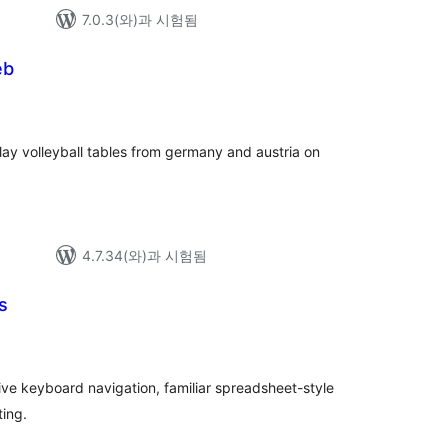
7.0.3(와)과 시험됨
eb
lay volleyball tables from germany and austria on
4.7.34(와)과 시험됨
s
tive keyboard navigation, familiar spreadsheet-style
ting.