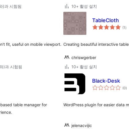
9(와)과 시험됨
10+ 활성 설치
TableCloth
전
(1
)
체
평
점
n't fit, useful on mobile viewport.
Creating beautiful interactive table
chriswgerber
0(와)과 시험됨
10+ 활성 설치
Black-Desk
전
(0
)
체
평
점
-based table manager for
WordPress plugin for easier data
rience.
jelenacvijic