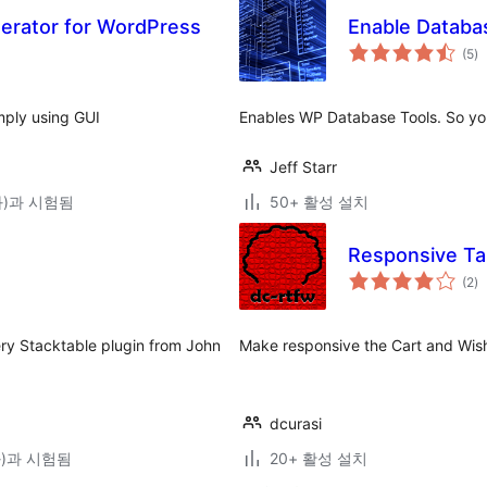
erator for WordPress
Enable Databa
전
(5
)
체
평
점
imply using GUI
Enables WP Database Tools. So yo
Jeff Starr
(와)과 시험됨
50+ 활성 설치
Responsive T
전
(2
)
체
평
점
ery Stacktable plugin from John
Make responsive the Cart and Wis
dcurasi
(와)과 시험됨
20+ 활성 설치