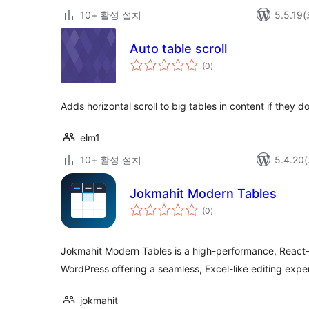
10+ 활성 설치
5.5.1
Auto table scroll
전
(0
)
체
평
점
Adds horizontal scroll to big tables in content if they do
elm1
10+ 활성 설치
5.4.2
Jokmahit Modern Tables
전
(0
)
체
평
점
Jokmahit Modern Tables is a high-performance, React
WordPress offering a seamless, Excel-like editing expe
jokmahit