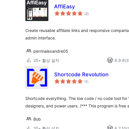
AffiEasy
전
(2
)
체
평
점
Create reusable affiliate links and responsive compari
admin interface.
perrinalexandre05
20+ 활성 설치
6.9.6
Shortcode Revolution
전
(1
)
체
평
점
Shortcode everything. The low code / no code tool for
designers, and power users. /*** This program is free
Bob
20+ 활성 설치
6.2.1