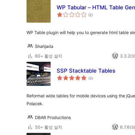
WP Tabular – HTML Table Gen
전
(2
)
체
평
점
WP Table plugin will help you to generate html table s
Shahjada
60+ 활성 설치
3.3.2
SSP Stacktable Tables
전
(3
)
체
평
점
Reformat wide tables for mobile devices using the jQu
Polacek.
DBAR Productions
50+ 활성 설치
6.7.6