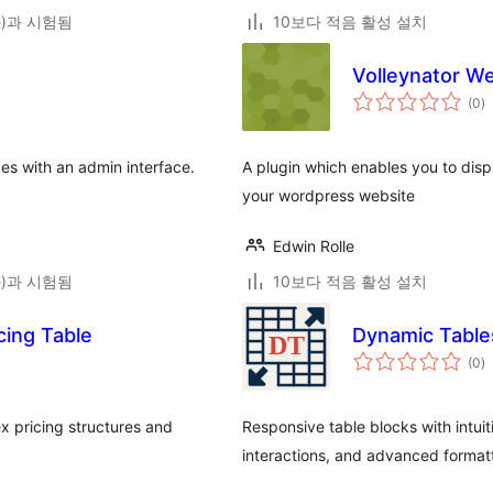
(와)과 시험됨
10보다 적음 활성 설치
Volleynator W
전
(0
)
체
평
점
des with an admin interface.
A plugin which enables you to disp
your wordpress website
Edwin Rolle
(와)과 시험됨
10보다 적음 활성 설치
cing Table
Dynamic Table
전
(0
)
체
평
점
x pricing structures and
Responsive table blocks with intui
interactions, and advanced format