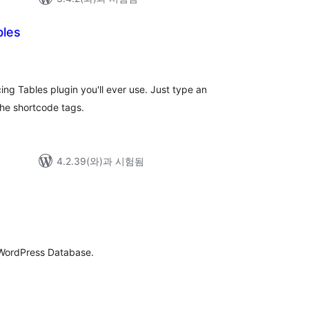
bles
ing Tables plugin you'll ever use. Just type an
 the shortcode tags.
4.2.39(와)과 시험됨
r WordPress Database.