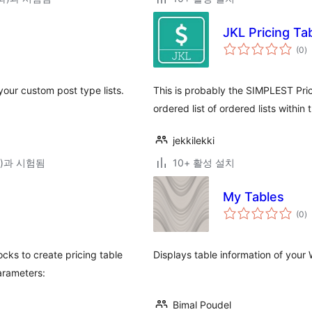
JKL Pricing Ta
전
(0
)
체
평
점
your custom post type lists.
This is probably the SIMPLEST Pric
ordered list of ordered lists within
jekkilekki
(와)과 시험됨
10+ 활성 설치
My Tables
전
(0
)
체
평
점
cks to create pricing table
Displays table information of you
parameters:
Bimal Poudel