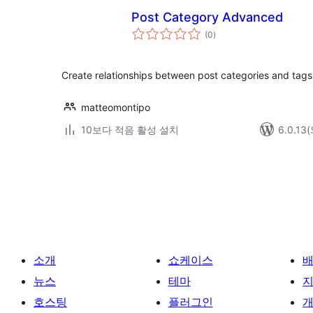
Post Category Advanced
전
(0
)
체
평
점
Create relationships between post categories and tags
matteomontipo
10보다 적음 활성 설치
6.0.1
글
페
이
지
매
소개
쇼케이스
김
뉴스
테마
호스팅
플러그인
개