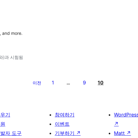
, and more.
3(와)과 시험됨
1
9
10
이전
…
배우기
참여하기
WordPres
지원
이벤트
↗
발자 도구
기부하기
↗
Matt
↗