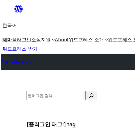
콘
텐
한국어
츠
로
테마
플러그인
소식
지원
About
워드프레스 소개
워드프레스 
바
워드프레스 받기
로
Plugin Directory
가
기
검
색
[플러그인 태그:]
tag