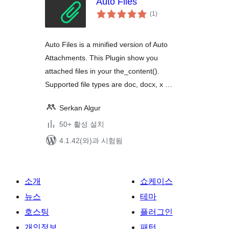
Auto Files
전
(1
)
체
평
점
Auto Files is a minified version of Auto
Attachments. This Plugin show you
attached files in your the_content().
Supported file types are doc, docx, x …
Serkan Algur
50+ 활성 설치
4.1.42(와)과 시험됨
소개
쇼케이스
뉴스
테마
호스팅
플러그인
개인정보
패턴