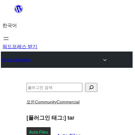
콘
텐
한국어
츠
로
바
워드프레스 받기
로
Plugin Directory
가
기
검
색
모든
Community
Commercial
[플러그인 태그:]
tar