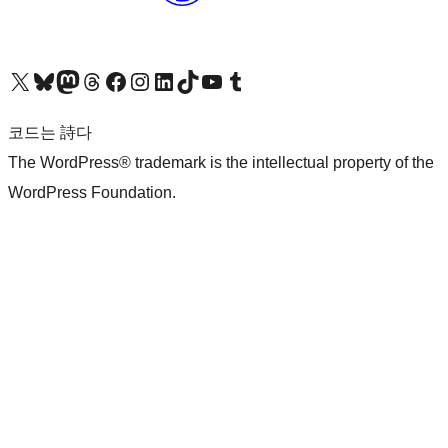
X(이전 트위터) 계정 방문하기
블루스카이 계정 방문하기
마스토돈 계정 방문하기
스레드 계정 방문하기
페이스북 페이지 방문하기
인스타그램 계정 방문하기
LinkedIn 계정 방문하기
틱톡 계정 방문하기
유튜브 채널 방문하기
텀블러 계정 방문하기
코드는 詩다
The WordPress® trademark is the intellectual property of the
WordPress Foundation.