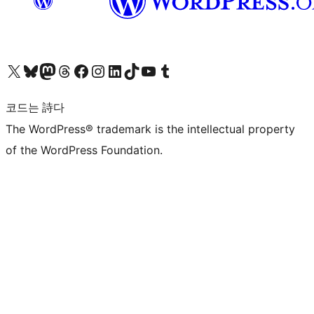
X(이전 트위터) 계정 방문하기
블루스카이 계정 방문하기
마스토돈 계정 방문하기
스레드 계정 방문하기
페이스북 페이지 방문하기
인스타그램 계정 방문하기
LinkedIn 계정 방문하기
틱톡 계정 방문하기
유튜브 채널 방문하기
텀블러 계정 방문하기
코드는 詩다
The WordPress® trademark is the intellectual property
of the WordPress Foundation.