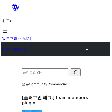
콘
텐
한국어
츠
로
바
워드프레스 받기
로
Plugin Directory
가
기
검
색
모든
Community
Commercial
[플러그인 태그:]
team members
plugin