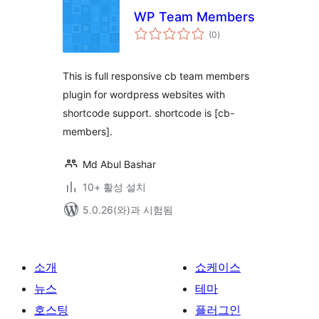
WP Team Members
전
(0
)
체
평
점
This is full responsive cb team members
plugin for wordpress websites with
shortcode support. shortcode is [cb-
members].
Md Abul Bashar
10+ 활성 설치
5.0.26(와)과 시험됨
소개
쇼케이스
뉴스
테마
호스팅
플러그인