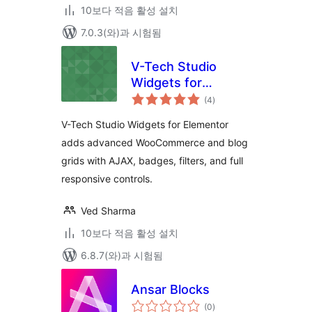
10보다 적음 활성 설치
7.0.3(와)과 시험됨
V-Tech Studio
Widgets for
전
Elementor
(4
)
체
평
점
V-Tech Studio Widgets for Elementor
adds advanced WooCommerce and blog
grids with AJAX, badges, filters, and full
responsive controls.
Ved Sharma
10보다 적음 활성 설치
6.8.7(와)과 시험됨
Ansar Blocks
전
(0
)
체