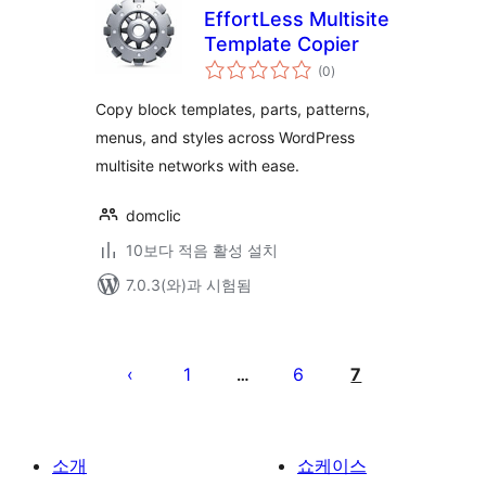
EffortLess Multisite
Template Copier
전
(0
)
체
평
점
Copy block templates, parts, patterns,
menus, and styles across WordPress
multisite networks with ease.
domclic
10보다 적음 활성 설치
7.0.3(와)과 시험됨
글
페
1
6
7
…
이
지
매
소개
쇼케이스