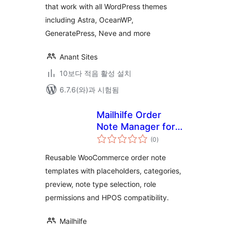
that work with all WordPress themes
including Astra, OceanWP,
GeneratePress, Neve and more
Anant Sites
10보다 적음 활성 설치
6.7.6(와)과 시험됨
Mailhilfe Order
Note Manager for
전
WooCommerce
(0
)
체
평
점
Reusable WooCommerce order note
templates with placeholders, categories,
preview, note type selection, role
permissions and HPOS compatibility.
Mailhilfe