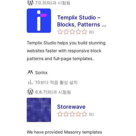
7.0.3(와)과 시험됨
Templix Studio –
Blocks, Patterns &
전
Full-page
(0
)
체
평
Templates
점
Templix Studio helps you build stunning
websites faster with responsive block
patterns and full-page templates.
Sorinx
10보다 적음 활성 설치
6.8.7(와)과 시험됨
Storewave
전
(0
)
체
평
점
We have provided Masonry templates