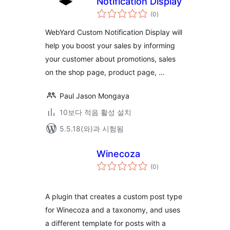
Notification Display
전
(0
)
체
평
점
WebYard Custom Notification Display will
help you boost your sales by informing
your customer about promotions, sales
on the shop page, product page, …
Paul Jason Mongaya
10보다 적음 활성 설치
5.5.18(와)과 시험됨
Winecoza
전
(0
)
체
평
점
A plugin that creates a custom post type
for Winecoza and a taxonomy, and uses
a different template for posts with a