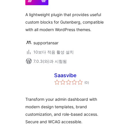
평
점
A lightweight plugin that provides useful
custom blocks for Gutenberg, compatible
with all modern WordPress themes.
supportansar
10보다 적음 활성 설치
7.0.3(와)과 시험됨
Saasvibe
전
(0
)
체
평
점
Transform your admin dashboard with
modern design templates, brand
customization, and role-based access.
Secure and WCAG accessible.