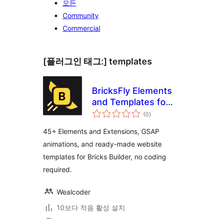
모든
Community
Commercial
[플러그인 태그:]
templates
BricksFly Elements
and Templates for
전
Bricks with GSAP
(0
)
체
평
Animations
점
45+ Elements and Extensions, GSAP
animations, and ready-made website
templates for Bricks Builder, no coding
required.
Wealcoder
10보다 적음 활성 설치