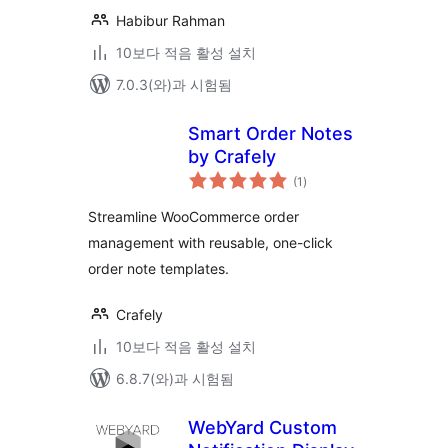
Habibur Rahman
10보다 적음 활성 설치
7.0.3(와)과 시험됨
Smart Order Notes
by Crafely
전
(1
)
체
평
점
Streamline WooCommerce order
management with reusable, one-click
order note templates.
Crafely
10보다 적음 활성 설치
6.8.7(와)과 시험됨
WebYard Custom