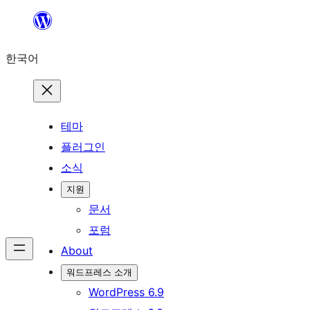
콘
텐
한국어
츠
로
바
로
테마
가
플러그인
기
소식
지원
문서
포럼
About
워드프레스 소개
WordPress 6.9