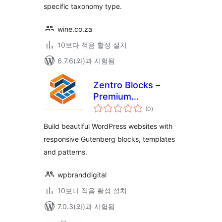
specific taxonomy type.
wine.co.za
10보다 적음 활성 설치
6.7.6(와)과 시험됨
Zentro Blocks –
Premium
전
Gutenberg Blocks
(0
)
체
평
Collection
점
Build beautiful WordPress websites with
responsive Gutenberg blocks, templates
and patterns.
wpbranddigital
10보다 적음 활성 설치
7.0.3(와)과 시험됨