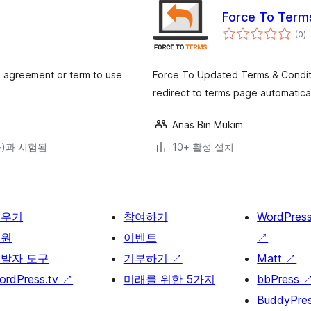
Force To Term
전
(0
)
체
평
점
 agreement or term to use
Force To Updated Terms & Conditio
redirect to terms page automaticall
Anas Bin Mukim
(와)과 시험됨
10+ 활성 설치
배우기
참여하기
WordPres
지원
이벤트
↗
발자 도구
기부하기
↗
Matt
↗
ordPress.tv
↗
미래를 위한 5가지
bbPress
BuddyPre