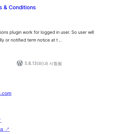
s & Conditions
ns plugin work for logged in user. So user will
y or notified term notice at t …
5.8.13(와)과 시험됨
s.com
↗
ss
↗