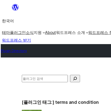
콘
텐
한국어
츠
로
테마
플러그인
소식
지원
About
워드프레스 소개
워드프레스 
바
워드프레스 받기
로
Plugin Directory
가
기
검
색
[플러그인 태그:]
terms and condition