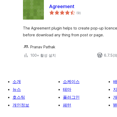
Agreement
전
(9
)
체
평
점
The Agreement plugin helps to create pop-up licence
before download any thing from post or page.
Pranav Pathak
100+ 활성 설치
6.7.5
소개
쇼케이스
뉴스
테마
호스팅
플러그인
개
개인정보
패턴
W