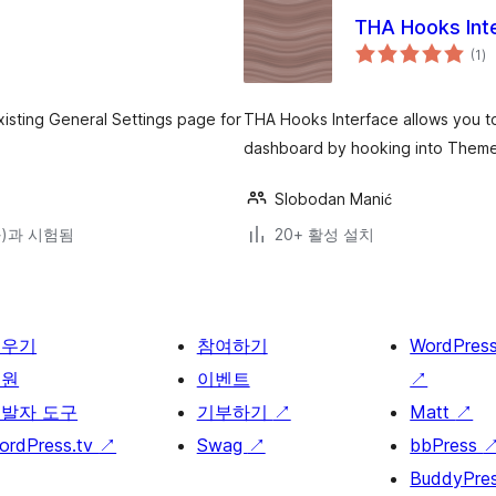
THA Hooks Int
전
(1
)
체
평
점
isting General Settings page for
THA Hooks Interface allows you to
dashboard by hooking into Theme
Slobodan Manić
(와)과 시험됨
20+ 활성 설치
배우기
참여하기
WordPres
지원
이벤트
↗
발자 도구
기부하기
↗
Matt
↗
ordPress.tv
↗
Swag
↗
bbPress
BuddyPre