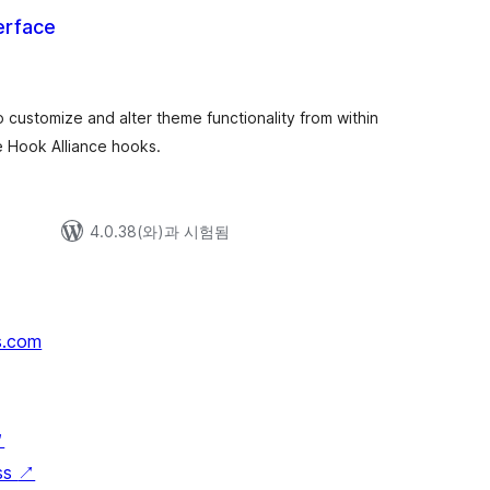
erface
 customize and alter theme functionality from within
 Hook Alliance hooks.
4.0.38(와)과 시험됨
s.com
↗
ss
↗