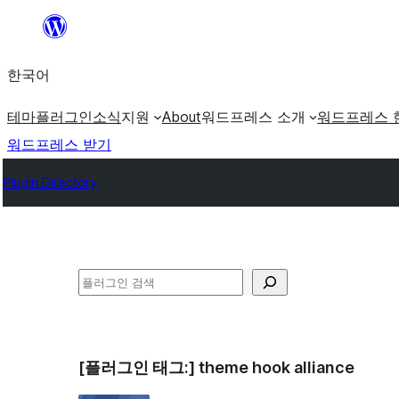
콘
텐
한국어
츠
로
테마
플러그인
소식
지원
About
워드프레스 소개
워드프레스 
바
워드프레스 받기
로
Plugin Directory
가
기
검
색
[플러그인 태그:]
theme hook alliance